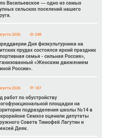
ло Васильевское — одно из самых
упных сельских поселений нашего
руга.
вгуста 2026
248
преддверии Дня физкультурника на
итских прудах состоялся яркий праздник
портивная семья - сильная Россия»,
ганизованный «Женским движением
иной России».
вгуста 2026
187
д работ по обустройству
огофункциональной площадки на
рритории подразделения школы №14 в
крорайоне Семхоз оценили депутаты
ружного Совета Тимофей Лагутин и
ексей Деяк.