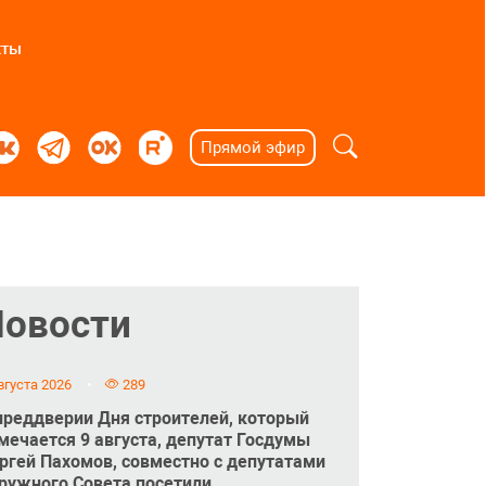
кты
Прямой эфир
Новости
вгуста 2026
289
преддверии Дня строителей, который
мечается 9 августа, депутат Госдумы
ргей Пахомов, совместно с депутатами
ружного Совета посетили