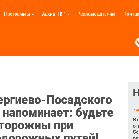
Программы
Архив ТВР
Рекламодателям
Конта
ергиево-Посадского
 напоминает: будьте
7 а
В 
сторожны при
от
Се
одорожных путей!
ок