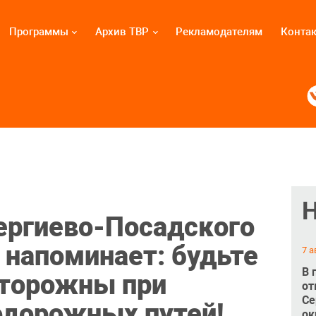
Программы
Архив ТВР
Рекламодателям
Конта
ергиево-Посадского
 напоминает: будьте
7 а
В 
сторожны при
от
Се
одорожных путей!
ок