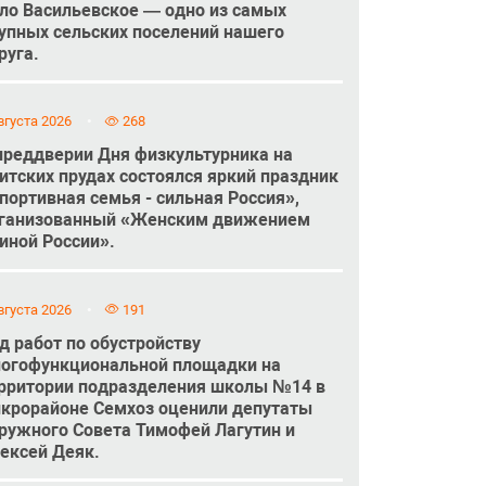
ло Васильевское — одно из самых
упных сельских поселений нашего
руга.
вгуста 2026
268
преддверии Дня физкультурника на
итских прудах состоялся яркий праздник
портивная семья - сильная Россия»,
ганизованный «Женским движением
иной России».
вгуста 2026
191
д работ по обустройству
огофункциональной площадки на
рритории подразделения школы №14 в
крорайоне Семхоз оценили депутаты
ружного Совета Тимофей Лагутин и
ексей Деяк.