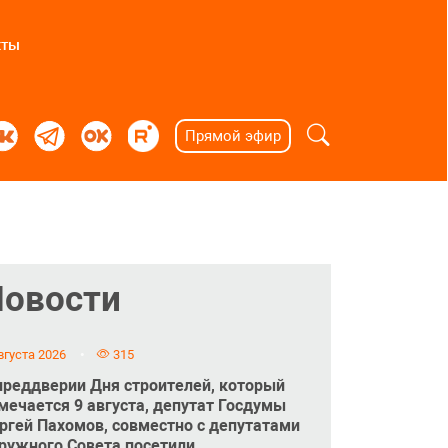
кты
Прямой эфир
Новости
вгуста 2026
315
преддверии Дня строителей, который
мечается 9 августа, депутат Госдумы
ргей Пахомов, совместно с депутатами
ружного Совета посетили