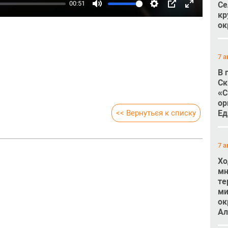
00:51
Се
Mute
Settings
PIP
Enter
кр
ок
fullscreen
7 а
В 
Ск
«С
ор
<< Вернуться к списку
Ед
7 а
Хо
мн
те
ми
ок
Ал