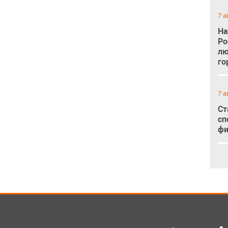
7 а
На
Ро
лю
го
7 а
Ст
сп
фи