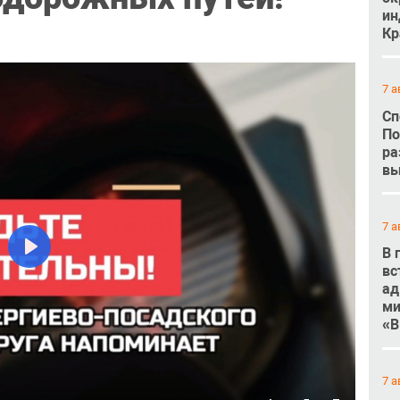
ин
Кр
7 а
Сп
По
ра
вы
7 а
В 
Play
вс
ад
ми
«В
7 а