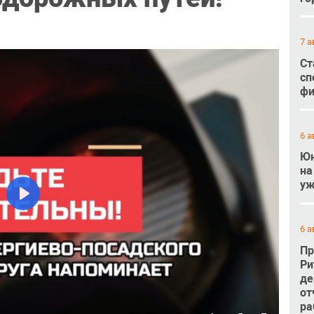
7 а
Ст
сп
фи
6 а
Юн
на
уж
Play
6 а
Пр
Ри
де
от
ра