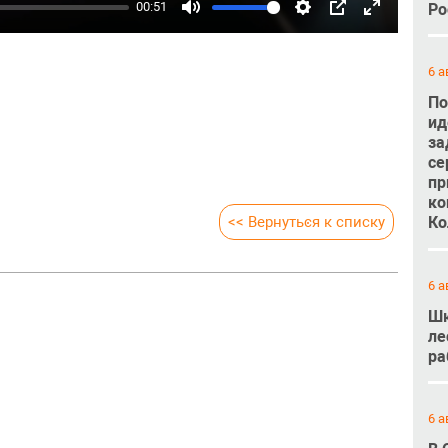
00:51
Ро
Mute
Settings
PIP
Enter
fullscreen
6 а
По
ид
за
се
пр
ко
<< Вернуться к списку
Ко
6 а
Шк
ле
ра
6 а