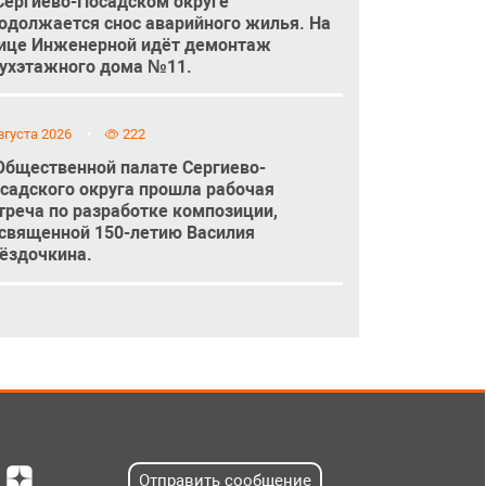
Сергиево-Посадском округе
одолжается снос аварийного жилья. На
ице Инженерной идёт демонтаж
ухэтажного дома №11.
вгуста 2026
222
Общественной палате Сергиево-
садского округа прошла рабочая
треча по разработке композиции,
священной 150-летию Василия
ёздочкина.
Отправить сообщение