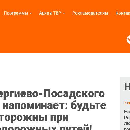
Программы
Архив ТВР
Рекламодателям
Конта
ергиево-Посадского
 напоминает: будьте
7 а
На
сторожны при
Ро
лю
одорожных путей!
го