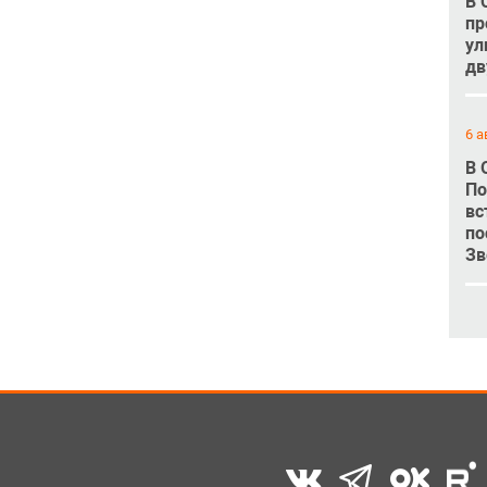
В 
пр
ул
дв
6 а
В 
По
вс
по
Зв