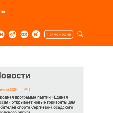
кты
Прямой эфир
Новости
вгуста 2026
5
родная программа партии «Единая
ссия» открывает новые горизонты для
бителей спорта Сергиево-Посадского
родского округа.