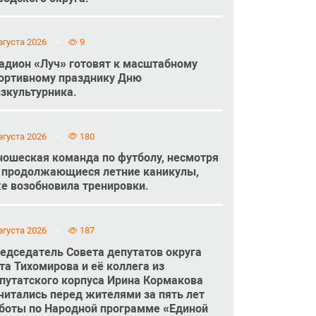
вгуста 2026
9
адион «Луч» готовят к масштабному
ортивному празднику Дню
зкультурника.
вгуста 2026
180
ошеская команда по футболу, несмотря
 продолжающиеся летние каникулы,
е возобновила тренировки.
вгуста 2026
187
едседатель Совета депутатов округа
та Тихомирова и её коллега из
путатского корпуса Ирина Кормакова
читались перед жителями за пять лет
боты по Народной программе «Единой