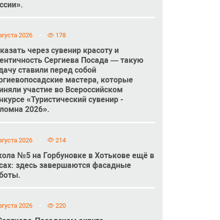
ссии».
вгуста 2026
178
казать через сувенир красоту и
ентичность Сергиева Посада — такую
дачу ставили перед собой
ргиевопосадские мастера, которые
иняли участие во Всероссийском
нкурсе «Туристический сувенир -
ломна 2026».
вгуста 2026
214
ола №5 на Горбуновке в Хотькове ещё в
сах: здесь завершаются фасадные
боты.
вгуста 2026
220