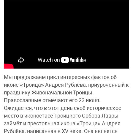
Мы продолжаем цикл интересных фактов об
иконе «Троица» Андрея Рублёва, приуроченный к
празднику Живоначальной Троицы.
Православные отмечают его 23 июня.
Ожидается, что в этот день своё историческое
место в иконостасе Троицкого Собора Лавры
займёт и престольная икона «Троица» Андрея
Рублёва, написанная в XV веке. Она является