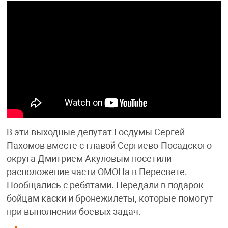
В эти выходные депутат Госдумы Сергей
Пахомов вместе с главой Сергиево-Посадского
округа Дмитрием Акуловым посетили
расположение части ОМОНа в Пересвете.
Пообщались с ребятами. Передали в подарок
бойцам каски и бронежилеты, которые помогут
при выполнении боевых задач.