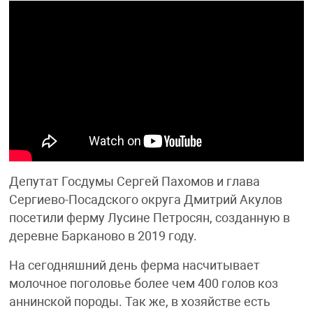
Депутат Госдумы Сергей Пахомов и глава
Сергиево-Посадского округа Дмитрий Акулов
посетили ферму Лусине Петросян, созданную в
деревне Барканово в 2019 году.
На сегодняшний день ферма насчитывает
молочное поголовье более чем 400 голов коз
аннинской породы. Так же, в хозяйстве есть