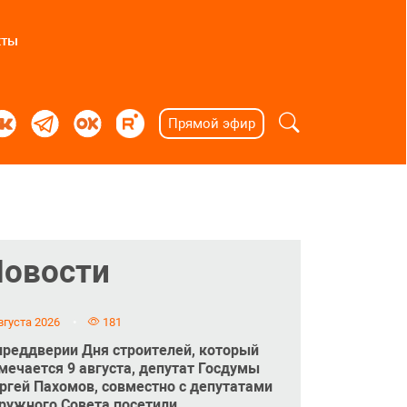
кты
Прямой эфир
Новости
вгуста 2026
181
преддверии Дня строителей, который
мечается 9 августа, депутат Госдумы
ргей Пахомов, совместно с депутатами
ружного Совета посетили