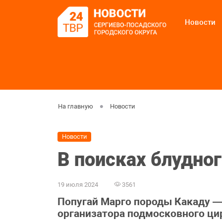
Новости
На главную
Новости
Новости
В поисках блудног
19 июля 2024
3561
Попугай Марго породы Какаду —
организатора подмосковного ци