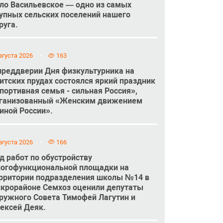
ло Васильевское — одно из самых
упных сельских поселений нашего
руга.
вгуста 2026
163
преддверии Дня физкультурника на
итских прудах состоялся яркий праздник
портивная семья - сильная Россия»,
ганизованный «Женским движением
иной России».
вгуста 2026
166
д работ по обустройству
огофункциональной площадки на
рритории подразделения школы №14 в
крорайоне Семхоз оценили депутаты
ружного Совета Тимофей Лагутин и
ексей Деяк.