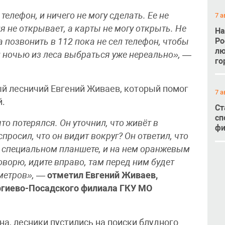
телефон, и ничего не могу сделать. Ее не
7 а
 не открывает, а карты не могу открыть. Не
На
Ро
 позвонить в 112 пока не сел телефон, чтобы
лю
и ночью из леса выбраться уже нереально»,
—
го
й лесничий Евгений Живаев, который помог
7 а
й.
Ст
сп
что потерялся. Он уточнил, что живёт в
фи
спросил, что он видит вокруг? Он ответил, что
 специальном планшете, и на нем оранжевым
говорю, идите вправо, там перед ним будет
 метров»,
—
отметил Евгений Живаев,
ргиево-Посадского филиала ГКУ МО
а, лесники пустились на поиски блудного