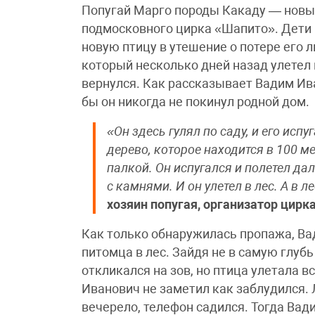
Попугай Марго породы Какаду — новы
подмосковного цирка «Шапито». Дети
новую птицу в утешение о потере его 
который несколько дней назад улетел 
вернулся. Как рассказывает Вадим Ива
бы он никогда не покинул родной дом.
«Он здесь гулял по саду, и его испу
дерево, которое находится в 100 ме
палкой. Он испугался и полетел да
с камнями. И он улетел в лес. А в л
хозяин попугая, организатор цирк
Как только обнаружилась пропажа, Ва
питомца в лес. Зайдя не в самую глуб
откликался на зов, но птица улетала 
Иванович не заметил как заблудился. 
вечерело, телефон садился. Тогда Вад