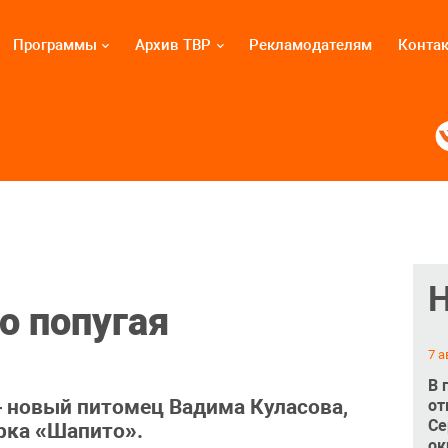
Программы
Архив ТВР
Рекламодателям
Конта
о попугая
7 а
В 
 новый питомец Вадима Куласова,
от
Се
рка «Шапито».
ок