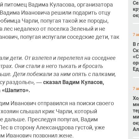
Се
й питомец Вадима Куласова, организатора
кр
 Вадима Ивановича решили подарить отцу
ок
любимца Чарли, попугая такой же породы,
в лес недалеко от поселка Зеленый и не
7 а
нович, попугая испугали соседские дети, так
В 
Ск
«С
гали дети. От взлетел и перелетел на соседнее
ор
трах. Они стали в него тыкать и бросать
Ед
льше. Дети побежали за ним опять с палками,
есу раздолье»,
—
сказал Вадим Куласов,
7 а
а «Шапито».
Хо
дим Иванович отправился на поиски своего
мн
те
ь хозяин слышал крик Чарли, который
ми
все дальше. Преследуя попугая, Вадим
ок
Лес в сторону Александрова густой, уже
Ал
им Иванович позвонил жене.