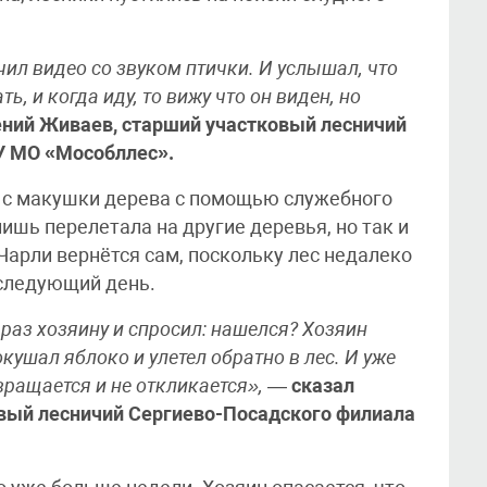
чил видео со звуком птички. И услышал, что
ть, и когда иду, то вижу что он виден, но
ений Живаев, старший участковый лесничий
У МО «Мособллес».
я с макушки дерева с помощью служебного
лишь перелетала на другие деревья, но так и
 Чарли вернётся сам, поскольку лес недалеко
 следующий день.
раз хозяину и спросил: нашелся? Хозяин
окушал яблоко и улетел обратно в лес. И уже
вращается и не откликается»,
—
сказал
овый лесничий Сергиево-Посадского филиала