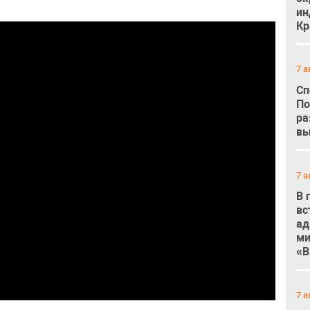
ин
Кр
7 а
Сп
По
ра
вы
7 а
В 
вс
ад
ми
«В
7 а