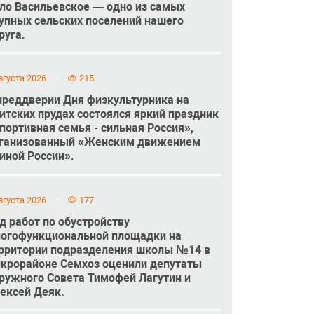
ло Васильевское — одно из самых
упных сельских поселений нашего
руга.
вгуста 2026
215
преддверии Дня физкультурника на
итских прудах состоялся яркий праздник
портивная семья - сильная Россия»,
ганизованный «Женским движением
иной России».
вгуста 2026
177
д работ по обустройству
огофункциональной площадки на
рритории подразделения школы №14 в
крорайоне Семхоз оценили депутаты
ружного Совета Тимофей Лагутин и
ексей Деяк.