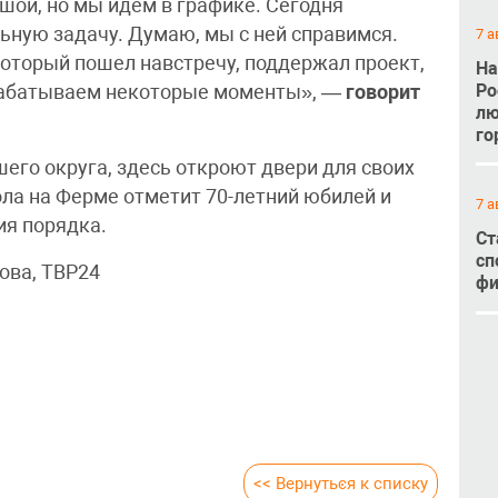
шой, но мы идем в графике. Сегодня
ьную задачу. Думаю, мы с ней справимся.
7 а
который пошел навстречу, поддержал проект,
На
Ро
рабатываем некоторые моменты», —
говорит
лю
го
шего округа, здесь откроют двери для своих
кола на Ферме отметит 70-летний юбилей и
7 а
ия порядка.
Ст
сп
ова, ТВР24
фи
<< Вернуться к списку