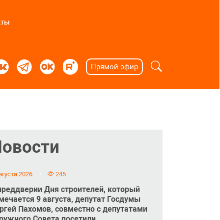
кты
Прямой эфир
Новости
вгуста 2026
245
преддверии Дня строителей, который
мечается 9 августа, депутат Госдумы
ргей Пахомов, совместно с депутатами
ружного Совета посетили