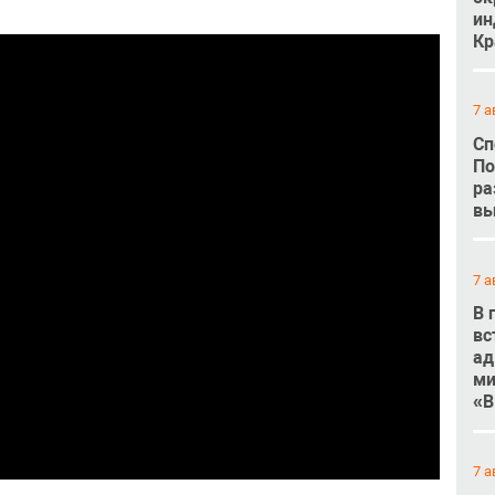
ин
Кр
7 а
Сп
По
ра
вы
7 а
В 
вс
ад
ми
«В
7 а