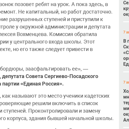
Се
нок позовет ребят на урок. А пока здесь, в
кр
емонт. Не капитальный, но работ достаточно.
ок
ние разрушенных ступеней и приступили к
нтроле у окружной администрации и депутата
7 а
лексея Вохменцева. Комиссия обратила
В 
рии у центрального входа школы. Этот
Ск
екте, но его также следует привести в
«С
ор
Ед
 бордюры, заасфальтировать ее», —
 депутата Совета Сергиево-Посадского
7 а
а партии «Единая Россия».
Хо
у, как называют это место ученики кадетских
мн
те
 Проверяющие решили включить в список
ми
и ступеней. Проконтролировали и замену
ок
ого корпуса, здания бывшей начальной школы.
Ал