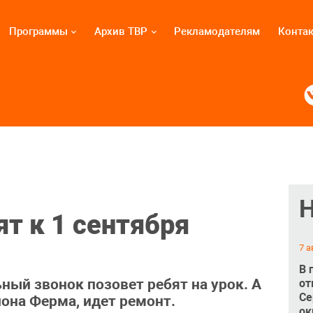
Программы
Архив ТВР
Рекламодателям
Конта
т к 1 сентября
7 а
В 
ый звонок позовет ребят на урок. А
от
Се
йона Ферма, идет ремонт.
ок