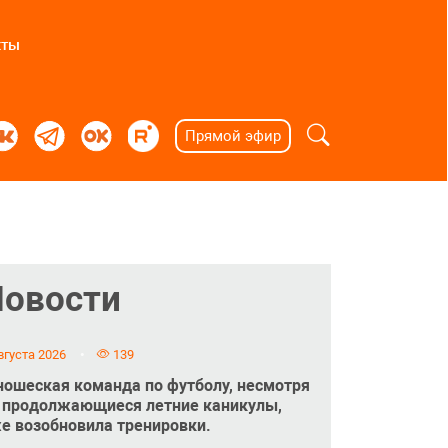
кты
Прямой эфир
Новости
вгуста 2026
139
ошеская команда по футболу, несмотря
 продолжающиеся летние каникулы,
е возобновила тренировки.