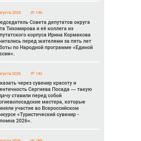
вгуста 2026
146
едседатель Совета депутатов округа
та Тихомирова и её коллега из
путатского корпуса Ирина Кормакова
читались перед жителями за пять лет
боты по Народной программе «Единой
ссии».
вгуста 2026
142
казать через сувенир красоту и
ентичность Сергиева Посада — такую
дачу ставили перед собой
ргиевопосадские мастера, которые
иняли участие во Всероссийском
нкурсе «Туристический сувенир -
ломна 2026».
вгуста 2026
189