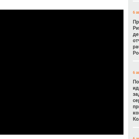
6 а
Пр
Ри
де
от
ра
Ро
6 а
По
ид
за
се
пр
ко
Ко
6 а