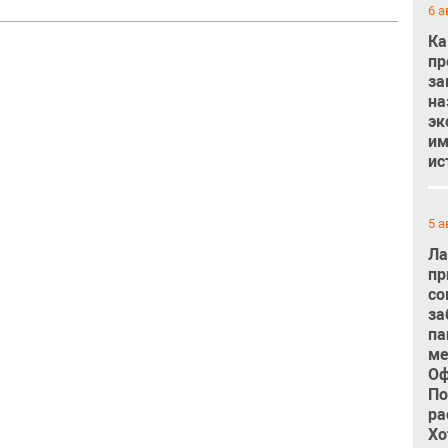
6 а
Ка
пр
за
на
эк
им
ис
5 а
Ла
пр
со
за
па
ме
Оф
По
ра
Хо