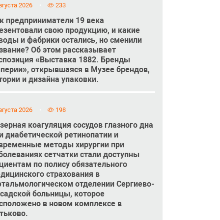
вгуста 2026
233
к предприниматели 19 века
езентовали свою продукцию, и какие
воды и фабрики остались, но сменили
звание? Об этом рассказывает
спозиция «Выставка 1882. Бренды
перии», открывшаяся в Музее брендов,
тории и дизайна упаковки.
вгуста 2026
198
зерная коагуляция сосудов глазного дна
и диабетической ретинопатии и
временные методы хирургии при
болеваниях сетчатки стали доступны
циентам по полису обязательного
дицинского страхования в
тальмологическом отделении Сергиево-
садской больницы, которое
сположено в новом комплексе в
тьково.