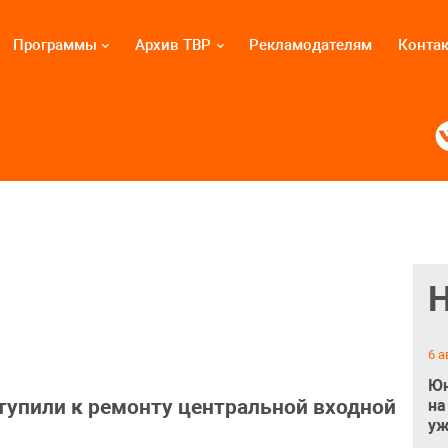
Программы
Архив ТВР
Рекламодателям
Конта
6 а
Юн
тупили к ремонту центральной входной
на
уж