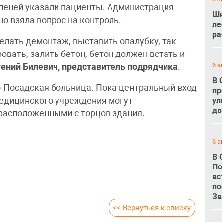
упеней указали пациенты. Администрация
Шк
о взяла вопрос на контроль.
ле
ра
елать демонтаж, выставить опалубку, так
овать, залить бетон, бетон должен встать и
6 а
гений Билевич, представитель подрядчика
.
В 
-Посадская больница. Пока центральный вход
пр
медицинского учреждения могут
ул
дв
расположенными с торцов здания.
6 а
В 
По
вс
по
Зв
<< Вернуться к списку