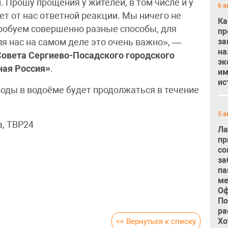
 Прошу прощения у жителей, в том числе и у
6 а
ет от нас ответной реакции. Мы ничего не
Ка
робуем совершенно разные способы, для
пр
за
ля нас на самом деле это очень важно», —
на
 Совета Сергиево-Посадского городского
эк
ная Россия»
.
им
ис
воды в водоёме будет продолжаться в течение
5 а
, ТВР24
Ла
пр
со
за
па
ме
Оф
По
ра
Хо
<< Вернуться к списку