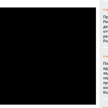
6 а
Пр
Ри
де
от
ра
Ро
6 а
По
ид
за
се
пр
ко
Ко
6 а