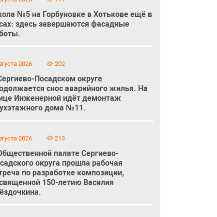
ола №5 на Горбуновке в Хотькове ещё в
сах: здесь завершаются фасадные
боты.
вгуста 2026
202
Сергиево-Посадском округе
одолжается снос аварийного жилья. На
ице Инженерной идёт демонтаж
ухэтажного дома №11.
вгуста 2026
213
Общественной палате Сергиево-
садского округа прошла рабочая
треча по разработке композиции,
священной 150-летию Василия
ёздочкина.