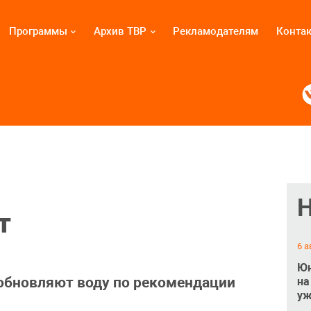
Программы
Архив ТВР
Рекламодателям
Конта
т
6 а
Юн
обновляют воду по рекомендации
на
уж