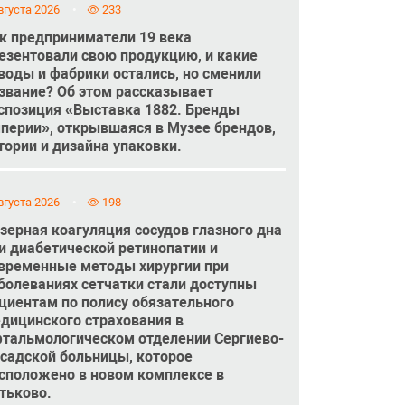
вгуста 2026
233
к предприниматели 19 века
езентовали свою продукцию, и какие
воды и фабрики остались, но сменили
звание? Об этом рассказывает
спозиция «Выставка 1882. Бренды
перии», открывшаяся в Музее брендов,
тории и дизайна упаковки.
вгуста 2026
198
зерная коагуляция сосудов глазного дна
и диабетической ретинопатии и
временные методы хирургии при
болеваниях сетчатки стали доступны
циентам по полису обязательного
дицинского страхования в
тальмологическом отделении Сергиево-
садской больницы, которое
сположено в новом комплексе в
тьково.