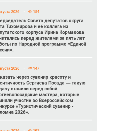
вгуста 2026
154
едседатель Совета депутатов округа
та Тихомирова и её коллега из
путатского корпуса Ирина Кормакова
читались перед жителями за пять лет
боты по Народной программе «Единой
ссии».
вгуста 2026
147
казать через сувенир красоту и
ентичность Сергиева Посада — такую
дачу ставили перед собой
ргиевопосадские мастера, которые
иняли участие во Всероссийском
нкурсе «Туристический сувенир -
ломна 2026».
вгуста 2026
191