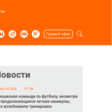
кты
Прямой эфир
Новости
вгуста 2026
146
ошеская команда по футболу, несмотря
 продолжающиеся летние каникулы,
е возобновила тренировки.