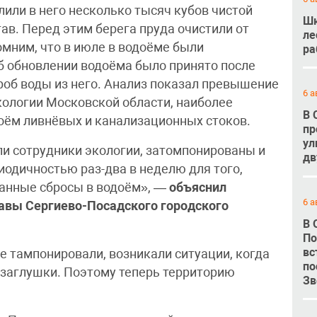
лили в него несколько тысяч кубов чистой
Шк
ав. Перед этим берега пруда очистили от
ле
омним, что в июле в водоёме были
ра
б обновлении водоёма было принято после
роб воды из него. Анализ показал превышение
6 а
ологии Московской области, наиболее
В 
оём ливнёвых и канализационных стоков.
пр
ул
ли сотрудники экологии, затомпонированы и
дв
иодичностью раз-два в неделю для того,
анные сбросы в водоём», —
объяснил
6 а
авы Сергиево-Посадского городского
В 
По
вс
же тампонировали, возникали ситуации, когда
по
 заглушки. Поэтому теперь территорию
Зв