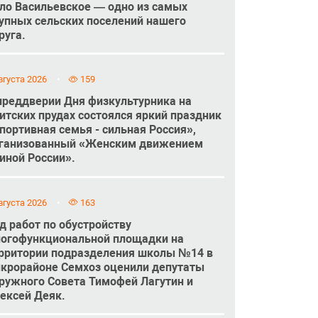
ло Васильевское — одно из самых
упных сельских поселений нашего
руга.
вгуста 2026
159
преддверии Дня физкультурника на
итских прудах состоялся яркий праздник
портивная семья - сильная Россия»,
ганизованный «Женским движением
иной России».
вгуста 2026
163
д работ по обустройству
огофункциональной площадки на
рритории подразделения школы №14 в
крорайоне Семхоз оценили депутаты
ружного Совета Тимофей Лагутин и
ексей Деяк.