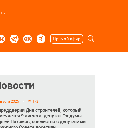
кты
Прямой эфир
Новости
вгуста 2026
172
преддверии Дня строителей, который
мечается 9 августа, депутат Госдумы
ргей Пахомов, совместно с депутатами
ружного Совета посетили