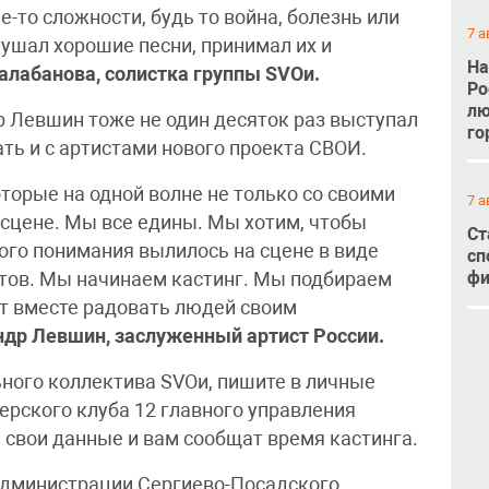
е-то сложности, будь то война, болезнь или
7 а
лушал хорошие песни, принимал их и
На
алабанова, солистка группы SVOи.
Ро
лю
 Левшин тоже не один десяток раз выступал
го
ть и с артистами нового проекта СВОИ.
оторые на одной волне не только со своими
7 а
 сцене. Мы все едины. Мы хотим, чтобы
Ст
го понимания вылилось на сцене в виде
сп
фи
тов. Мы начинаем кастинг. Мы подбираем
т вместе радовать людей своим
ндр Левшин, заслуженный артист России.
ьного коллектива SVOи, пишите в личные
рского клуба 12 главного управления
 свои данные и вам сообщат время кастинга.
дминистрации Сергиево-Посадского