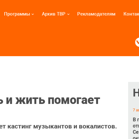
Программы
Архив ТВР
Рекламодателям
Конта
ь и жить помогает
7 а
В 
ет кастинг музыкантов и вокалистов.
от
Се
ок