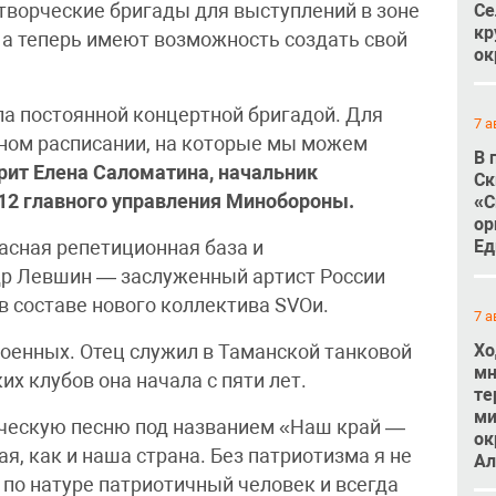
Се
творческие бригады для выступлений в зоне
кр
 а теперь имеют возможность создать свой
ок
ла постоянной концертной бригадой. Для
7 а
тном расписании, на которые мы можем
В 
рит Елена Саломатина, начальник
Ск
12 главного управления Минобороны.
«С
ор
Ед
асная репетиционная база и
р Левшин — заслуженный артист России
 в составе нового коллектива SVOи.
7 а
Хо
военных. Отец служил в Таманской танковой
мн
х клубов она начала с пяти лет.
те
ми
ческую песню под названием «Наш край —
ок
ая, как и наша страна. Без патриотизма я не
Ал
Я по натуре патриотичный человек и всегда