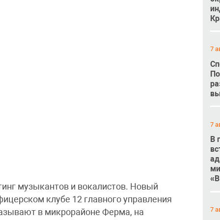
ин
Кр
7 а
Сп
По
ра
вы
7 а
В 
вс
ад
ми
«В
тинг музыкантов и вокалистов. Новый
фицерском клубе 12 главного управления
7 а
азывают в микрорайоне Ферма, на