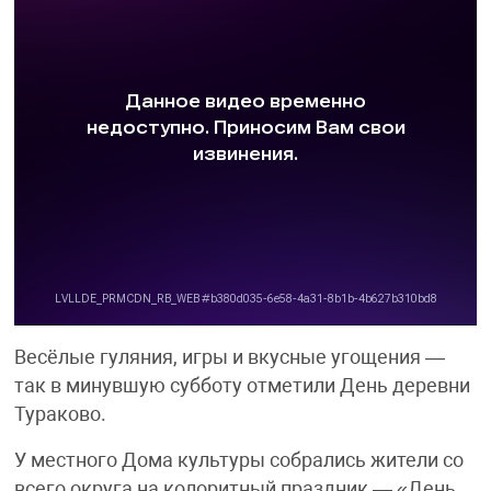
Весёлые гуляния, игры и вкусные угощения —
так в минувшую субботу отметили День деревни
Тураково.
У местного Дома культуры собрались жители со
всего округа на колоритный праздник — «День