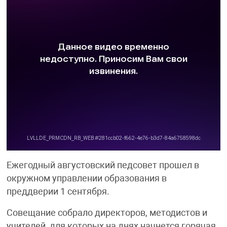
Ежегодный августовский педсовет прошел в
окружном управлении образования в
преддверии 1 сентября.
Совещание собрало директоров, методистов и
учителей, для которых на днях начнется горячая