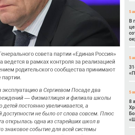
5 а
В 
це
со
ок
Генерального совета партии «Единая Россия»
5 а
а ведется в рамках контроля за реализацией
31
чением родительского сообщества принимают
«П
 партии.
 в эксплуатацию в Сергиевом Посаде два
5 а
чреждений — Физматлицея и филиала школы
8 
 детей постоянно увеличивается, а
Хр
Бо
 доступности не было от слова совсем. Плюс
«Ш
та открылась одна из старейших школ в
о знаковое событие для всей системы