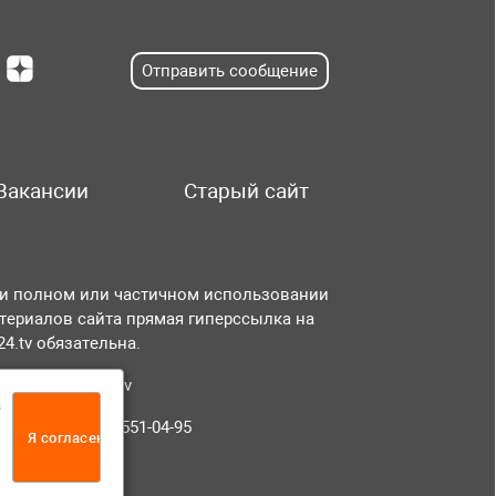
Отправить сообщение
Вакансии
Старый сайт
и полном или частичном использовании
териалов сайта прямая гиперссылка на
r24.tv обязательна.
чта:
info@tvr24.tv
а
лефон: +7 (496) 551-04-95
Я согласен