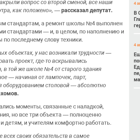
крыли вопрос со второй сменой, все наши
4 а
утра, как положено»,
—
рассказал депутат.
В 
Гл
ым стандартам, а ремонт школы №4 выполнен
ге
ми стандартами — и, в целом, по наполнению и
 по последнему слову техники.
4 а
ых объектах, у нас возникали трудности —
Ещ
овать проект, где-то вскрывались
по
Ед
 в той же школе №4 от старого здания
пе
ное — начиная от лампочек, парт,
м
я оборудованием столовой — абсолютно
ахомов.
тались моменты, связанные с наладкой,
ния, но все три объекта — полноценно
и детям, и учителям комфортно работать.
всех своих обязательств в самое