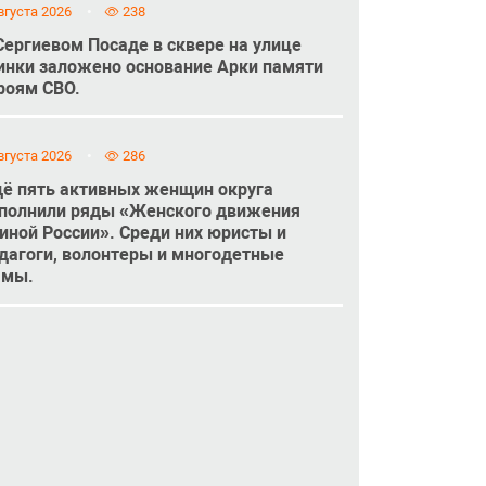
вгуста 2026
238
Сергиевом Посаде в сквере на улице
инки заложено основание Арки памяти
роям СВО.
вгуста 2026
286
ё пять активных женщин округа
полнили ряды «Женского движения
иной России». Среди них юристы и
дагоги, волонтеры и многодетные
амы.