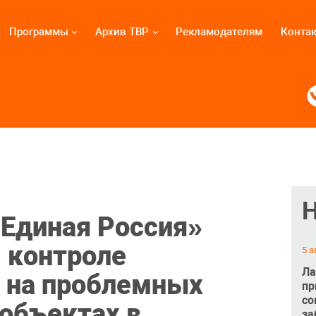
Программы
Архив ТВР
Рекламодателям
Конта
«Единая Россия»
 контроле
5 а
Ла
 на проблемных
пр
со
объектах в
за