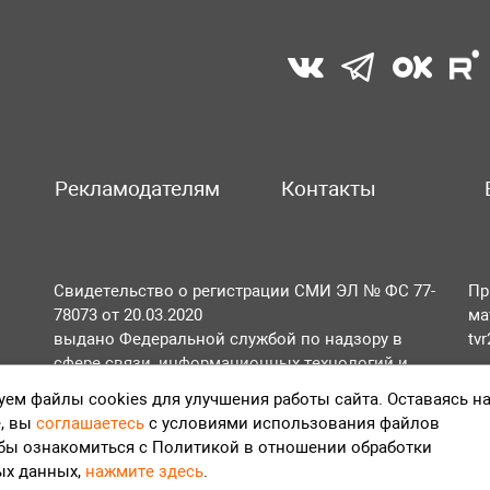
Рекламодателям
Контакты
Свидетельство о регистрации СМИ ЭЛ № ФС 77-
Пр
78073 от 20.03.2020
ма
выдано Федеральной службой по надзору в
tv
сфере связи, информационных технологий и
По
массовых коммуникаций (Роскомнадзор).
ем файлы cookies для улучшения работы сайта. Оставаясь н
Те
, вы
соглашаетесь
с условиями использования файлов
Положение об обработке персональных данных
обы ознакомиться с Политикой в отношении обработки
Согласие на обработку персональных данных
ых данных,
нажмите здесь
.