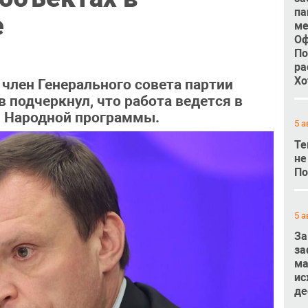
па
е
ме
Оф
По
ра
Хо
член Генерального совета партии
 подчеркнул, что работа ведется в
й Народной программы.
5 а
Те
не
По
5 а
За
за
ма
ис
де