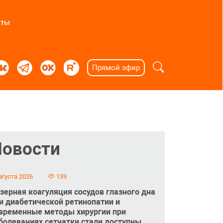
кты
Прямой эфир
Новости
вгуста 2026
139
зерная коагуляция сосудов глазного дна
и диабетической ретинопатии и
временные методы хирургии при
болеваниях сетчатки стали доступны