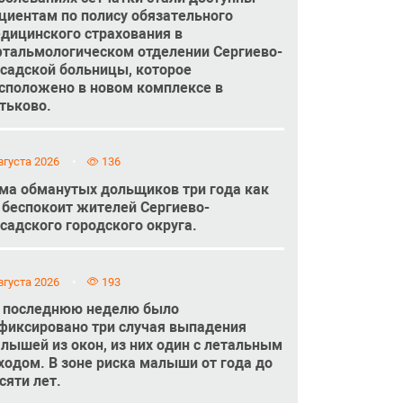
циентам по полису обязательного
дицинского страхования в
тальмологическом отделении Сергиево-
садской больницы, которое
сположено в новом комплексе в
тьково.
вгуста 2026
136
ма обманутых дольщиков три года как
 беспокоит жителей Сергиево-
садского городского округа.
вгуста 2026
193
 последнюю неделю было
фиксировано три случая выпадения
лышей из окон, из них один с летальным
ходом. В зоне риска малыши от года до
сяти лет.