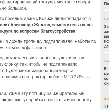
 асфальтированный тротуар, местные говорят
По
ьно большой.
го посёлка, даже с Козихи люди попадают в
5 а
ворит Александр Желтов, заместитель главы
За
округа по вопросам благоустройства.
за
ма
ис
н, в дождь тропинку подтапливало. Работы по
де
 учетом всех факторов.
однимаем его чуть повыше, уложили три
5 а
уклонку, так, чтобы не подтапливало.
В 
т. Будет механизированная уборка
це
ет заниматься трактор на базе МТЗ 320», —
со
ок
ли. Уже в эту пятницу на избирательный
5 а
ва люди смогут пройти по асфальтированному
31