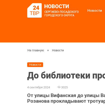
Новости
На главную
Новости
Новости
До библиотеки пр
4 сентября 2024
3025
От улицы Вифанская до улицы Ва
Розанова прокладывают тротуар