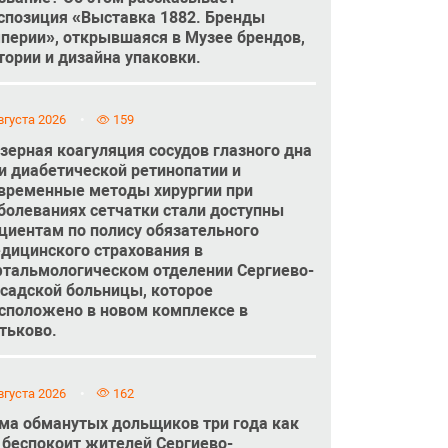
спозиция «Выставка 1882. Бренды
перии», открывшаяся в Музее брендов,
тории и дизайна упаковки.
вгуста 2026
159
зерная коагуляция сосудов глазного дна
и диабетической ретинопатии и
временные методы хирургии при
болеваниях сетчатки стали доступны
циентам по полису обязательного
дицинского страхования в
тальмологическом отделении Сергиево-
садской больницы, которое
сположено в новом комплексе в
тьково.
вгуста 2026
162
ма обманутых дольщиков три года как
 беспокоит жителей Сергиево-