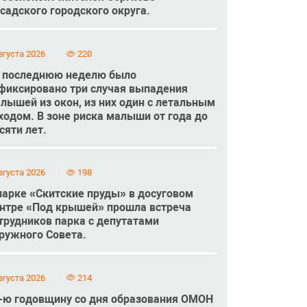
садского городского округа.
вгуста 2026
220
 последнюю неделю было
фиксировано три случая выпадения
лышей из окон, из них один с летальным
ходом. В зоне риска малыши от года до
сяти лет.
вгуста 2026
198
парке «Скитские пруды» в досуговом
нтре «Под крышей» прошла встреча
трудников парка с депутатами
ружного Совета.
вгуста 2026
214
-ю годовщину со дня образования ОМОН