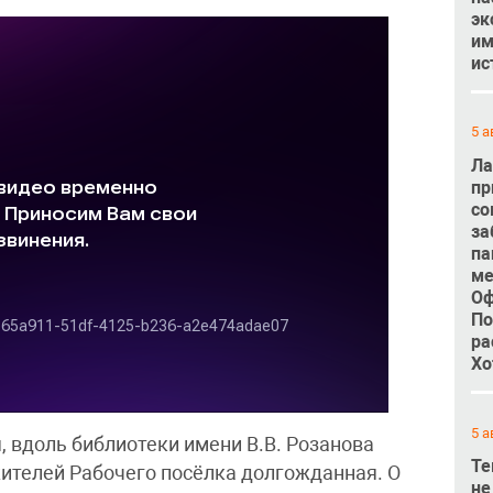
эк
им
ис
5 а
Ла
пр
со
за
па
ме
Оф
По
ра
Хо
5 а
 вдоль библиотеки имени В.В. Розанова
Те
ителей Рабочего посёлка долгожданная. О
не