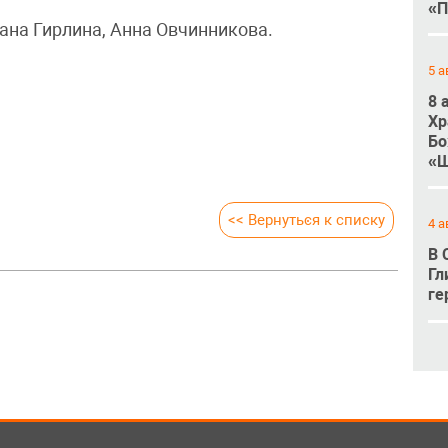
«П
ана Гирлина, Анна Овчинникова.
5 а
8 
Хр
Бо
«Ш
<< Вернуться к списку
4 а
В 
Гл
ге