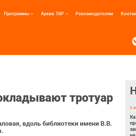
Программы
Архив ТВР
Рекламодателям
Конта
окладывают тротуар
6 а
Ка
ловая, вдоль библиотеки имени В.В.
пр
за
.
на