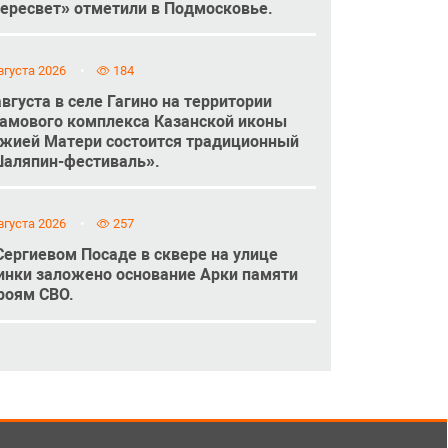
ересвет» отметили в Подмосковье.
вгуста 2026
184
августа в селе Гагино на территории
амового комплекса Казанской иконы
жией Матери состоится традиционный
аляпин-фестиваль».
вгуста 2026
257
Сергиевом Посаде в сквере на улице
инки заложено основание Арки памяти
роям СВО.