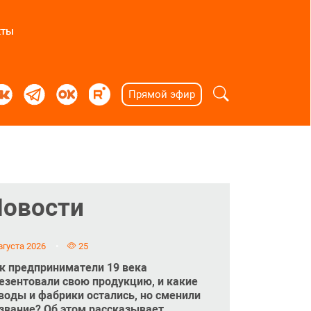
кты
Прямой эфир
Новости
вгуста 2026
25
к предприниматели 19 века
езентовали свою продукцию, и какие
воды и фабрики остались, но сменили
звание? Об этом рассказывает