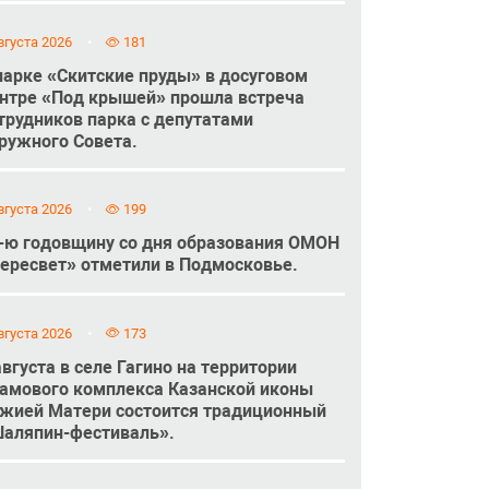
вгуста 2026
181
парке «Скитские пруды» в досуговом
нтре «Под крышей» прошла встреча
трудников парка с депутатами
ружного Совета.
вгуста 2026
199
-ю годовщину со дня образования ОМОН
ересвет» отметили в Подмосковье.
вгуста 2026
173
августа в селе Гагино на территории
амового комплекса Казанской иконы
жией Матери состоится традиционный
аляпин-фестиваль».