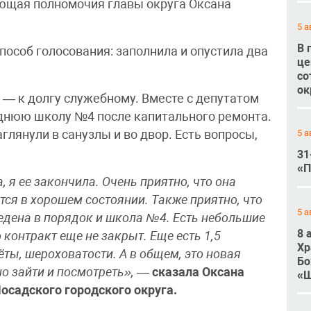
ющая полномочия главы округа Оксана
5 а
В 
особ голосования: заполнила и опустила два
це
со
ок
 — к долгу служебному. Вместе с депутатом
днюю школу №4 после капитального ремонта.
5 а
глянули в санузлы и во двор. Есть вопросы,
31
«П
я ее закончила. Очень приятно, что она
тся в хорошем состоянии. Также приятно, что
5 а
едена в порядок и школа №4. Есть небольшие
8 
 контракт еще не закрыт. Еще есть 1,5
Хр
ты, шероховатости. А в общем, это новая
Бо
 зайти и посмотреть»,
—
сказала Оксана
«Ш
осадского городского округа.