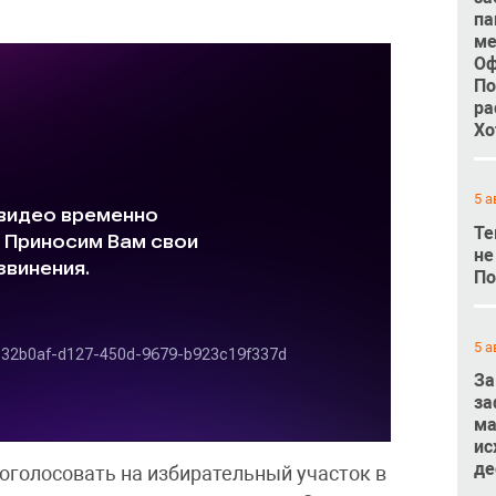
па
ме
Оф
По
ра
Хо
5 а
Те
не
По
5 а
За
за
ма
ис
де
оголосовать на избирательный участок в