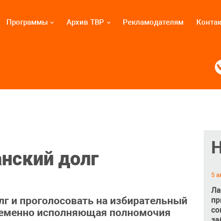
Программы
Архив ТВР
Рекламодателям
Конта
нский долг
5 а
Ла
лг и проголосовать на избирательный
пр
со
ременно исполняющая полномочия
за