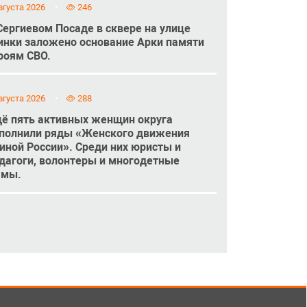
вгуста 2026
246
Сергиевом Посаде в сквере на улице
инки заложено основание Арки памяти
роям СВО.
вгуста 2026
288
ё пять активных женщин округа
полнили ряды «Женского движения
иной России». Среди них юристы и
дагоги, волонтеры и многодетные
амы.