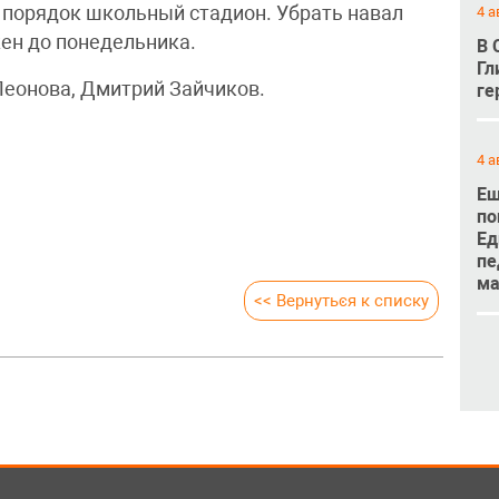
 порядок школьный стадион. Убрать навал
4 а
ен до понедельника.
В 
Гл
Леонова, Дмитрий Зайчиков.
ге
4 а
Ещ
по
Ед
пе
м
<< Вернуться к списку