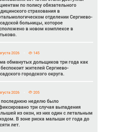
циентам по полису обязательного
дицинского страхования в
тальмологическом отделении Сергиево-
садской больницы, которое
сположено в новом комплексе в
тьково.
вгуста 2026
145
ма обманутых дольщиков три года как
 беспокоит жителей Сергиево-
садского городского округа.
вгуста 2026
205
 последнюю неделю было
фиксировано три случая выпадения
лышей из окон, из них один с летальным
ходом. В зоне риска малыши от года до
сяти лет.