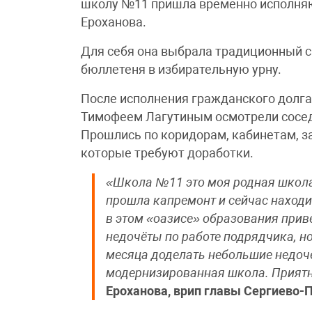
школу №11 пришла временно исполня
Ероханова.
Для себя она выбрала традиционный сп
бюллетеня в избирательную урну.
После исполнения гражданского долга
Тимофеем Лагутиным осмотрели сосе
Прошлись по коридорам, кабинетам, за
которые требуют доработки.
«Школа №11 это моя родная школа, 
прошла капремонт и сейчас находи
в этом «оазисе» образования прив
недочёты по работе подрядчика, но
месяца доделать небольшие недочё
модернизированная школа. Приятно
Ероханова, врип главы Сергиево-П