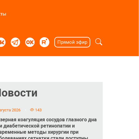
кты
Прямой эфир
Новости
вгуста 2026
143
зерная коагуляция сосудов глазного дна
и диабетической ретинопатии и
временные методы хирургии при
болеваниях сетчатки стали доступны