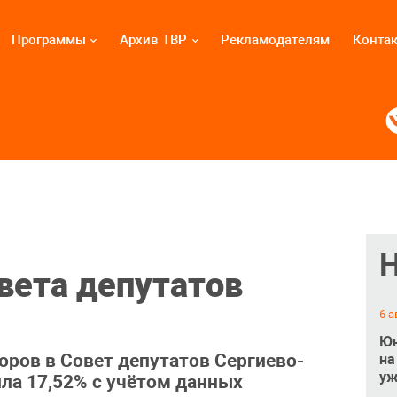
Программы
Архив ТВР
Рекламодателям
Конта
вета депутатов
6 а
Юн
оров в Совет депутатов Сергиево-
на
уж
ила 17,52% с учётом данных