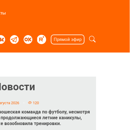
кты
Прямой эфир
Новости
вгуста 2026
120
ошеская команда по футболу, несмотря
 продолжающиеся летние каникулы,
е возобновила тренировки.