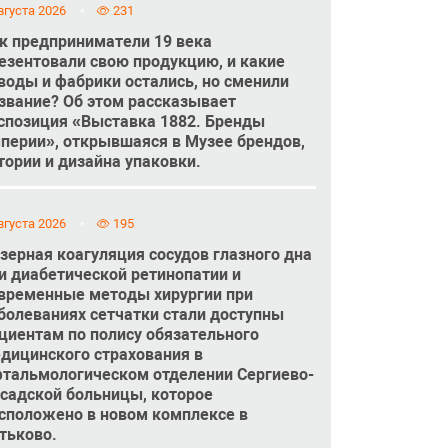
вгуста 2026
231
к предприниматели 19 века
езентовали свою продукцию, и какие
воды и фабрики остались, но сменили
звание? Об этом рассказывает
спозиция «Выставка 1882. Бренды
перии», открывшаяся в Музее брендов,
тории и дизайна упаковки.
вгуста 2026
195
зерная коагуляция сосудов глазного дна
и диабетической ретинопатии и
временные методы хирургии при
болеваниях сетчатки стали доступны
циентам по полису обязательного
дицинского страхования в
тальмологическом отделении Сергиево-
садской больницы, которое
сположено в новом комплексе в
тьково.