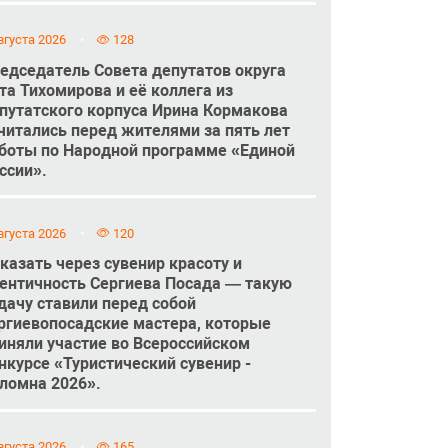
вгуста 2026
128
едседатель Совета депутатов округа
та Тихомирова и её коллега из
путатского корпуса Ирина Кормакова
читались перед жителями за пять лет
боты по Народной программе «Единой
ссии».
вгуста 2026
120
казать через сувенир красоту и
ентичность Сергиева Посада — такую
дачу ставили перед собой
ргиевопосадские мастера, которые
иняли участие во Всероссийском
нкурсе «Туристический сувенир -
ломна 2026».
вгуста 2026
165