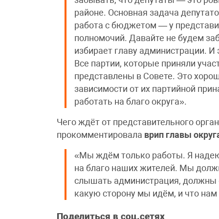
забывать, что депутаты — это ро
районе. Основная задача депутат
работа с бюджетом — у представи
полномочий. Давайте не будем заб
избирает главу администрации. И 
Все партии, которые приняли учас
представлены в Совете. Это хорош
зависимости от их партийной при
работать на благо округа».
Чего ждёт от представительного орган
прокомментировала
врип главы округ
«Мы ждём только работы. Я надею
на благо наших жителей. Мы дол
слышать администрация, должны с
какую сторону мы идём, и что нам
Поделиться в соц.сетях