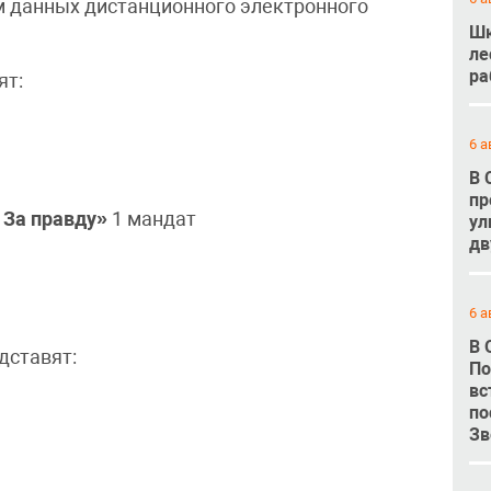
ом данных дистанционного электронного
Шк
ле
ра
ят:
6 а
В 
пр
 За правду»
1 мандат
ул
дв
6 а
В 
дставят:
По
вс
по
Зв