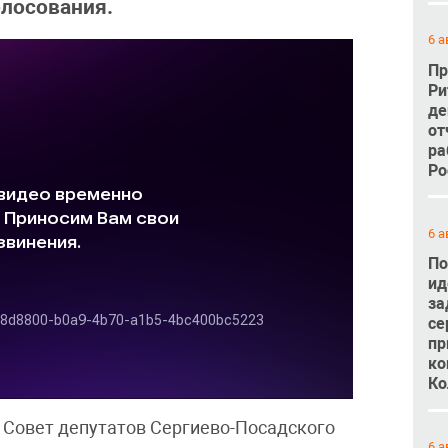
олосования.
6 а
Пр
Ри
де
от
ра
Ро
6 а
По
ид
за
се
пр
ко
Ко
 Совет депутатов Сергиево-Посадского
6 а