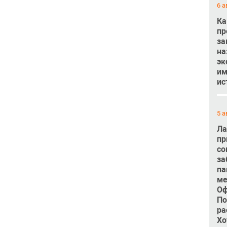
6 а
Ка
пр
за
на
эк
им
ис
5 а
Ла
пр
со
за
па
ме
Оф
По
ра
Хо