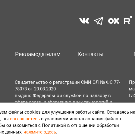
Рекламодателям
Контакты
Свидетельство о регистрации СМИ ЭЛ № ФС 77-
Пр
78073 от 20.03.2020
ма
выдано Федеральной службой по надзору в
tv
сфере связи, информационных технологий и
По
массовых коммуникаций (Роскомнадзор).
ем файлы cookies для улучшения работы сайта. Оставаясь н
Те
, вы
соглашаетесь
с условиями использования файлов
Положение об обработке персональных данных
обы ознакомиться с Политикой в отношении обработки
Согласие на обработку персональных данных
ых данных,
нажмите здесь
.