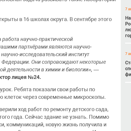
7 а
На
крыты в 16 школах округа. В сентябре этого
Ро
лю
го
 работа научно-практической
о нашими партнёрами являются научно-
 научно-исследовательский институт
7 а
 Федерации. Они сопровождают некоторые
Ст
сп
ой деятельности в химии и биологии»,
—
фи
ктор лицея №24.
 урок. Ребята показали свои работы по
ю клеток через современные микроскопы.
верили ход работ по ремонту детского сада,
ого года. Сейчас здание не узнать. Помимо
ки, коммуникаций, новую жизнь получила и