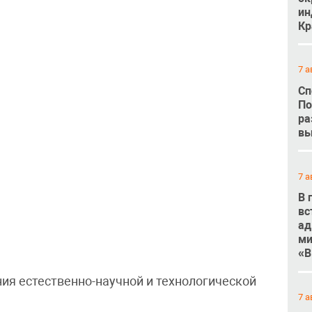
ин
Кр
7 а
Сп
По
ра
вы
7 а
В 
вс
ад
ми
«В
ия естественно-научной и технологической
7 а