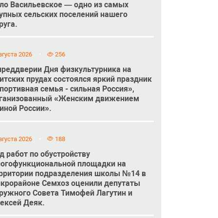
ло Васильевское — одно из самых
упных сельских поселений нашего
руга.
вгуста 2026
256
преддверии Дня физкультурника на
итских прудах состоялся яркий праздник
портивная семья - сильная Россия»,
ганизованный «Женским движением
иной России».
вгуста 2026
188
д работ по обустройству
огофункциональной площадки на
рритории подразделения школы №14 в
крорайоне Семхоз оценили депутаты
ружного Совета Тимофей Лагутин и
ексей Деяк.