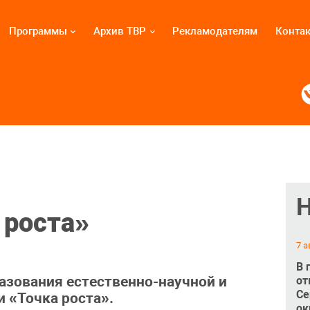
Программы
Архив ТВР
Рекламодателям
Конта
 роста»
7 а
В 
азования естественно-научной и
от
Се
 «Точка роста».
ок