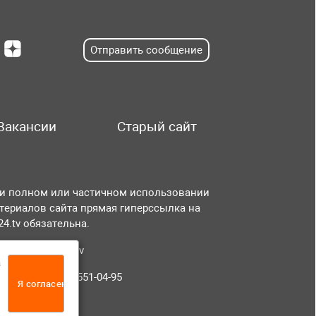
Отправить сообщение
Вакансии
Старый сайт
и полном или частичном использовании
териалов сайта прямая гиперссылка на
r24.tv обязательна.
чта:
info@tvr24.tv
а
лефон: +7 (496) 551-04-95
Я согласен