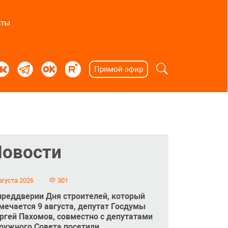
кты
Прямой эфир
Новости
вгуста 2026
301
преддверии Дня строителей, который
мечается 9 августа, депутат Госдумы
ргей Пахомов, совместно с депутатами
ружного Совета посетили