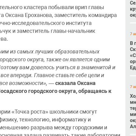
Се
тельного кластера побывали врип главы
кр
ок
га Оксана Ероханова, заместитель командира
учно-исследовательского института
ьчук и заместитель главы-начальник
7 а
ва.
В 
Ск
ним из самых лучших образовательных
«С
ородского округа, также он является одним
ор
Поэтому вам довелось учиться в знаменитой и
Ед
все впереди. Главное ставьте себе цели и
о все возможности»,
—
сказала Оксана
7 а
осадского городского округа, обращаясь к
Хо
мн
те
рии «Точка роста» школьники смогут
ми
физику, технологию, информатику и
ок
Ал
 уменьшению разрыва между городскими и
сновная задача развивать такие лаборатории