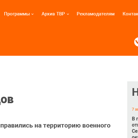
Программы
Архив ТВР
Рекламодателям
Конта
цов
7 а
В 
тправились на территорию военного
от
Се
ок