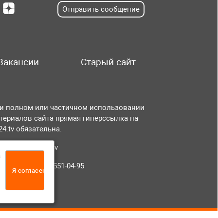
Отправить сообщение
Вакансии
Старый сайт
и полном или частичном использовании
териалов сайта прямая гиперссылка на
r24.tv обязательна.
чта:
info@tvr24.tv
а
лефон: +7 (496) 551-04-95
Я согласен