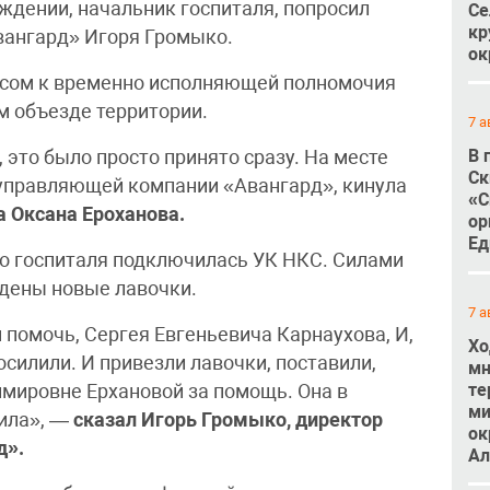
ждении, начальник госпиталя, попросил
Се
кр
ангард» Игоря Громыко.
ок
просом к временно исполняющей полномочия
м объезде территории.
7 а
В 
, это было просто принято сразу. На месте
Ск
 управляющей компании «Авангард», кинула
«С
а Оксана Ероханова.
ор
Ед
го госпиталя подключилась УК НКС. Силами
дены новые лавочки.
7 а
м помочь, Сергея Евгеньевича Карнаухова, И,
Хо
 осилили. И привезли лавочки, поставили,
мн
те
имировне Ерхановой за помощь. Она в
ми
шила», —
сказал Игорь Громыко, директор
ок
д».
Ал