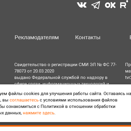
Рекламодателям
Контакты
Свидетельство о регистрации СМИ ЭЛ № ФС 77-
Пр
78073 от 20.03.2020
ма
выдано Федеральной службой по надзору в
tv
сфере связи, информационных технологий и
По
массовых коммуникаций (Роскомнадзор).
ем файлы cookies для улучшения работы сайта. Оставаясь н
Те
, вы
соглашаетесь
с условиями использования файлов
Положение об обработке персональных данных
обы ознакомиться с Политикой в отношении обработки
Согласие на обработку персональных данных
ых данных,
нажмите здесь
.