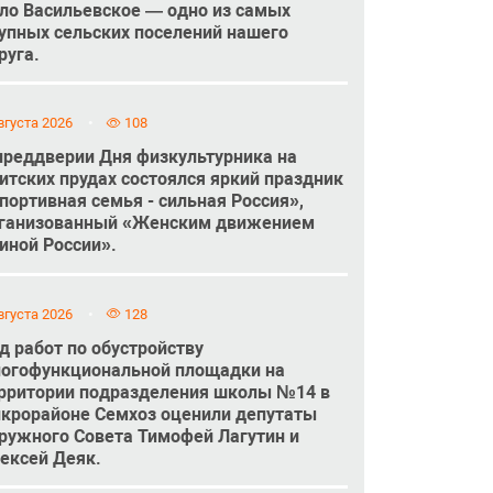
ло Васильевское — одно из самых
упных сельских поселений нашего
руга.
вгуста 2026
108
преддверии Дня физкультурника на
итских прудах состоялся яркий праздник
портивная семья - сильная Россия»,
ганизованный «Женским движением
иной России».
вгуста 2026
128
д работ по обустройству
огофункциональной площадки на
рритории подразделения школы №14 в
крорайоне Семхоз оценили депутаты
ружного Совета Тимофей Лагутин и
ексей Деяк.