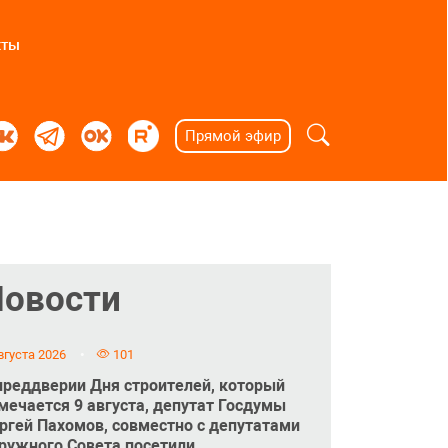
кты
Прямой эфир
Новости
вгуста 2026
101
преддверии Дня строителей, который
мечается 9 августа, депутат Госдумы
ргей Пахомов, совместно с депутатами
ружного Совета посетили