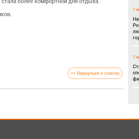
 стала более комфортной для отдыха.
7 а
ков.
На
Ро
лю
го
7 а
Ст
сп
<< Вернуться к списку
фи