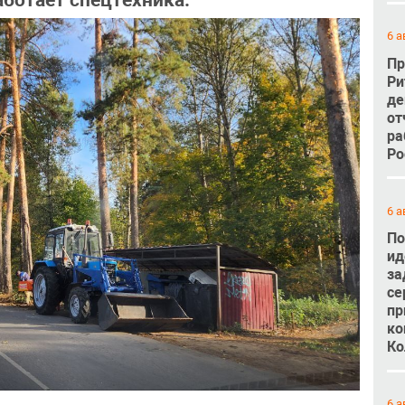
аботает спецтехника.
6 а
Пр
Ри
де
от
ра
Ро
6 а
По
ид
за
се
пр
ко
Ко
6 а