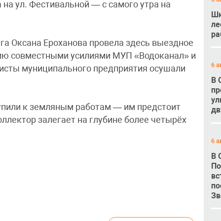
на ул. Фестивальной — с самого утра на
Шк
ле
ра
уга Оксана Ероханова провела здесь выездное
рию совместными усилиями МУП «Водоканал» и
6 а
листы муниципального предприятия осушали
В 
пр
ул
пили к земляным работам — им предстоит
дв
коллектор залегает на глубине более четырёх
6 а
В 
По
вс
по
Зв