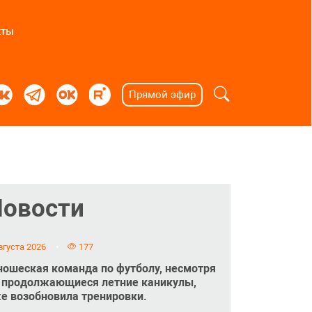
кты
Прямой эфир
Новости
вгуста 2026
177
ошеская команда по футболу, несмотря
 продолжающиеся летние каникулы,
е возобновила тренировки.