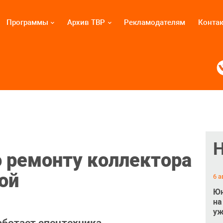
Программы
Архив ТВР
Рекламодателям
Конта
 ремонту коллектора
ой
6 а
Юн
на
уж