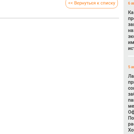
<< Вернуться к списку
6 а
Ка
пр
за
на
эк
им
ис
5 а
Ла
пр
со
за
па
ме
Оф
По
ра
Хо