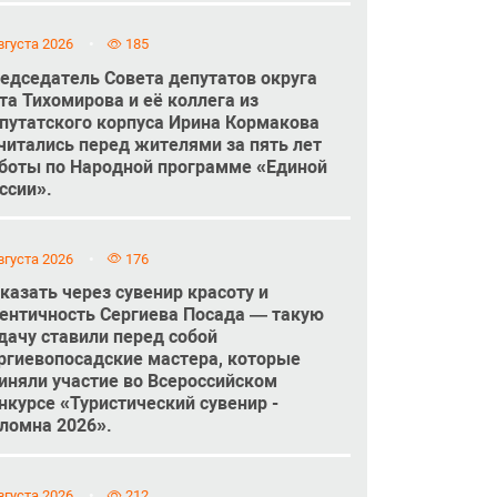
вгуста 2026
185
едседатель Совета депутатов округа
та Тихомирова и её коллега из
путатского корпуса Ирина Кормакова
читались перед жителями за пять лет
боты по Народной программе «Единой
ссии».
вгуста 2026
176
казать через сувенир красоту и
ентичность Сергиева Посада — такую
дачу ставили перед собой
ргиевопосадские мастера, которые
иняли участие во Всероссийском
нкурсе «Туристический сувенир -
ломна 2026».
вгуста 2026
212