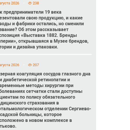
вгуста 2026
238
к предприниматели 19 века
езентовали свою продукцию, и какие
воды и фабрики остались, но сменили
звание? Об этом рассказывает
спозиция «Выставка 1882. Бренды
перии», открывшаяся в Музее брендов,
тории и дизайна упаковки.
вгуста 2026
207
зерная коагуляция сосудов глазного дна
и диабетической ретинопатии и
временные методы хирургии при
болеваниях сетчатки стали доступны
циентам по полису обязательного
дицинского страхования в
тальмологическом отделении Сергиево-
садской больницы, которое
сположено в новом комплексе в
тьково.