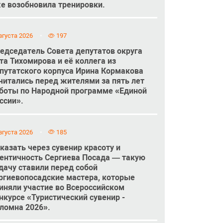
е возобновила тренировки.
вгуста 2026
197
едседатель Совета депутатов округа
та Тихомирова и её коллега из
путатского корпуса Ирина Кормакова
читались перед жителями за пять лет
боты по Народной программе «Единой
ссии».
вгуста 2026
185
казать через сувенир красоту и
ентичность Сергиева Посада — такую
дачу ставили перед собой
ргиевопосадские мастера, которые
иняли участие во Всероссийском
нкурсе «Туристический сувенир -
ломна 2026».