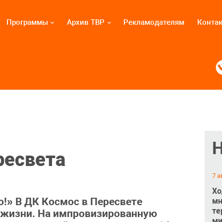
Программы
Архив ТВР
Рекламодателям
Конта
ресвета
7 а
Хо
о!» В ДК Космос в Пересвете
мн
те
 жизни. На импровизированную
ми