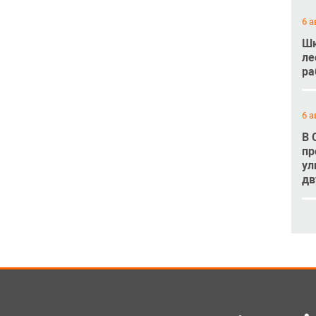
6 а
Шк
ле
ра
6 а
В 
пр
ул
дв