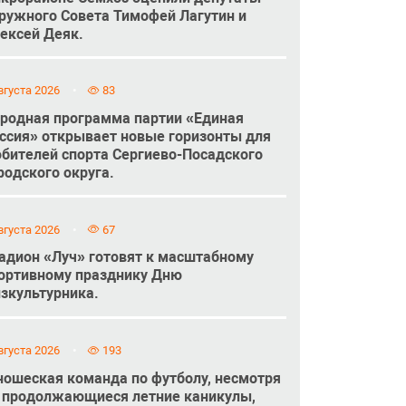
ружного Совета Тимофей Лагутин и
ексей Деяк.
вгуста 2026
83
родная программа партии «Единая
ссия» открывает новые горизонты для
бителей спорта Сергиево-Посадского
родского округа.
вгуста 2026
67
адион «Луч» готовят к масштабному
ортивному празднику Дню
зкультурника.
вгуста 2026
193
ошеская команда по футболу, несмотря
 продолжающиеся летние каникулы,