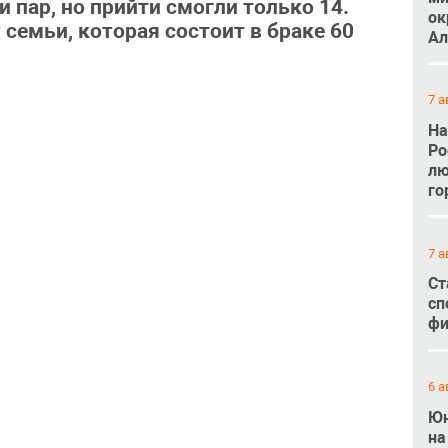
 пар, но прийти смогли только 14.
ок
семьи, которая состоит в браке 60
Ал
7 а
На
Ро
лю
го
7 а
Ст
сп
фи
6 а
Юн
на