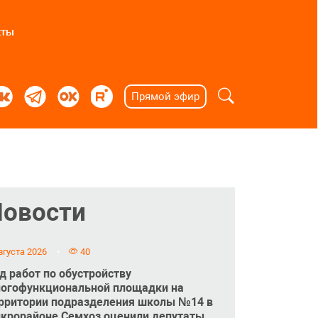
кты
Прямой эфир
Новости
вгуста 2026
40
д работ по обустройству
огофункциональной площадки на
рритории подразделения школы №14 в
крорайоне Семхоз оценили депутаты