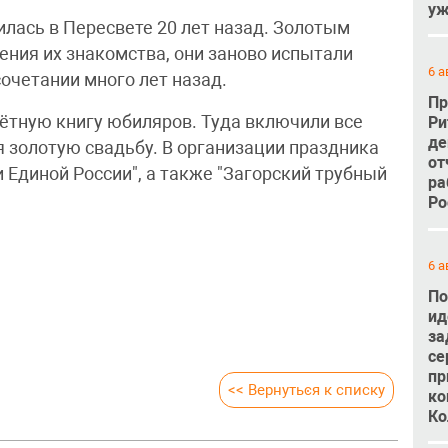
уж
лась в Пересвете 20 лет назад. Золотым
ния их знакомства, они заново испытали
6 а
очетании много лет назад.
Пр
чётную книгу юбиляров. Туда включили все
Ри
де
я золотую свадьбу. В организации праздника
от
 Единой России", а также "Загорский трубный
ра
Ро
6 а
По
ид
за
се
пр
<< Вернуться к списку
ко
Ко