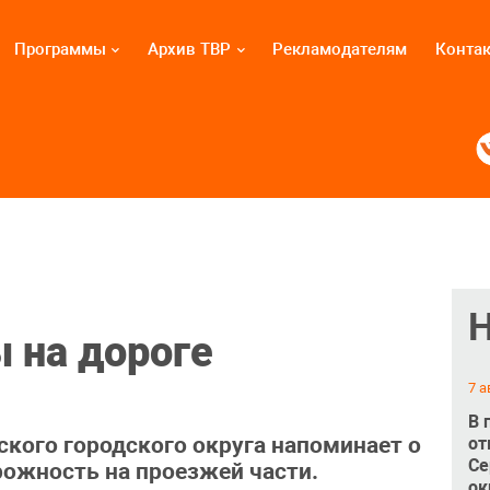
Программы
Архив ТВР
Рекламодателям
Конта
 на дороге
7 а
В 
кого городского округа напоминает о
от
Се
ожность на проезжей части.
ок