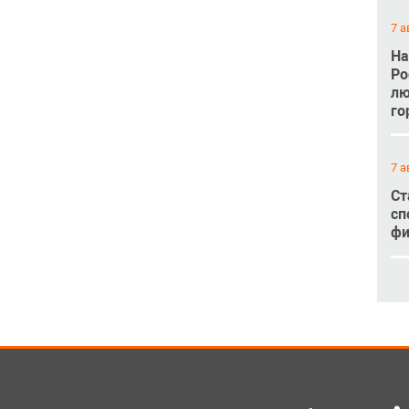
7 а
На
Ро
лю
го
7 а
Ст
сп
фи