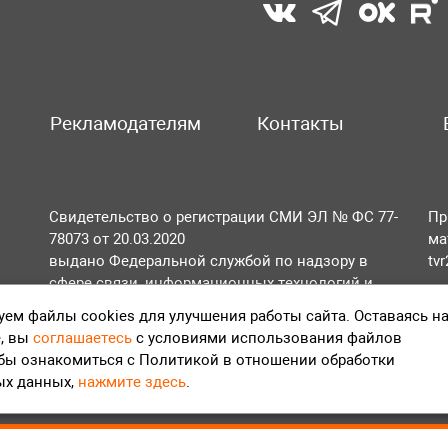
Рекламодателям
Контакты
Свидетельство о регистрации СМИ ЭЛ № ФС 77-
Пр
78073 от 20.03.2020
ма
выдано Федеральной службой по надзору в
tv
сфере связи, информационных технологий и
По
массовых коммуникаций (Роскомнадзор).
ем файлы cookies для улучшения работы сайта. Оставаясь н
Те
, вы
соглашаетесь
с условиями использования файлов
Положение об обработке персональных данных
обы ознакомиться с Политикой в отношении обработки
Согласие на обработку персональных данных
ых данных,
нажмите здесь
.