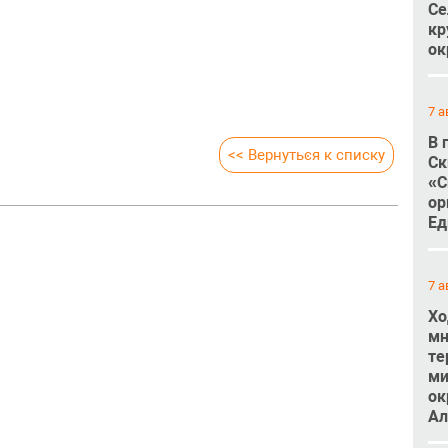
Се
кр
ок
7 а
В 
<< Вернуться к списку
Ск
«С
ор
Ед
7 а
Хо
мн
те
ми
ок
Ал