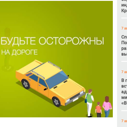
ин
Кр
7 а
Сп
По
ра
вы
7 а
В 
вс
ад
ми
«В
7 а