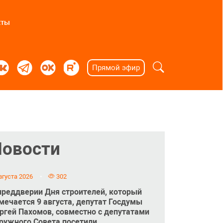
кты
Прямой эфир
Новости
вгуста 2026
302
преддверии Дня строителей, который
мечается 9 августа, депутат Госдумы
ргей Пахомов, совместно с депутатами
ружного Совета посетили