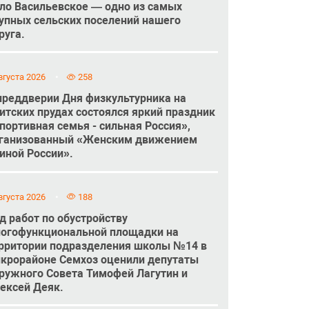
ло Васильевское — одно из самых
упных сельских поселений нашего
руга.
вгуста 2026
258
преддверии Дня физкультурника на
итских прудах состоялся яркий праздник
портивная семья - сильная Россия»,
ганизованный «Женским движением
иной России».
вгуста 2026
188
д работ по обустройству
огофункциональной площадки на
рритории подразделения школы №14 в
крорайоне Семхоз оценили депутаты
ружного Совета Тимофей Лагутин и
ексей Деяк.