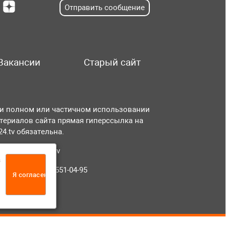
Отправить сообщение
Вакансии
Старый сайт
и полном или частичном использовании
териалов сайта прямая гиперссылка на
r24.tv обязательна.
чта:
info@tvr24.tv
а
лефон: +7 (496) 551-04-95
Я согласен