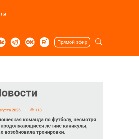
кты
Прямой эфир
Новости
вгуста 2026
118
ошеская команда по футболу, несмотря
 продолжающиеся летние каникулы,
е возобновила тренировки.