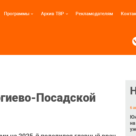
Программы
Архив ТВР
Рекламодателям
Конта
ргиево-Посадской
6 а
Юн
на
уж