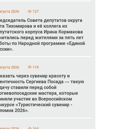
вгуста 2026
127
едседатель Совета депутатов округа
та Тихомирова и её коллега из
путатского корпуса Ирина Кормакова
читались перед жителями за пять лет
боты по Народной программе «Единой
ссии».
вгуста 2026
119
казать через сувенир красоту и
ентичность Сергиева Посада — такую
дачу ставили перед собой
ргиевопосадские мастера, которые
иняли участие во Всероссийском
нкурсе «Туристический сувенир -
ломна 2026».
вгуста 2026
164