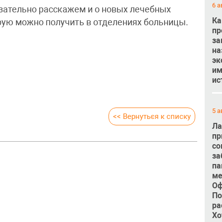
6 а
язательно расскажем и о новых лечебных
Ка
орую можно получить в отделениях больницы.
пр
за
на
эк
им
ис
5 а
<< Вернуться к списку
Ла
пр
со
за
па
ме
Оф
По
ра
Хо