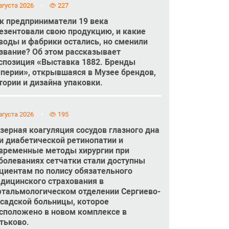
вгуста 2026
227
к предприниматели 19 века
езентовали свою продукцию, и какие
воды и фабрики остались, но сменили
звание? Об этом рассказывает
спозиция «Выставка 1882. Бренды
перии», открывшаяся в Музее брендов,
тории и дизайна упаковки.
вгуста 2026
195
зерная коагуляция сосудов глазного дна
и диабетической ретинопатии и
временные методы хирургии при
болеваниях сетчатки стали доступны
циентам по полису обязательного
дицинского страхования в
тальмологическом отделении Сергиево-
садской больницы, которое
сположено в новом комплексе в
тьково.