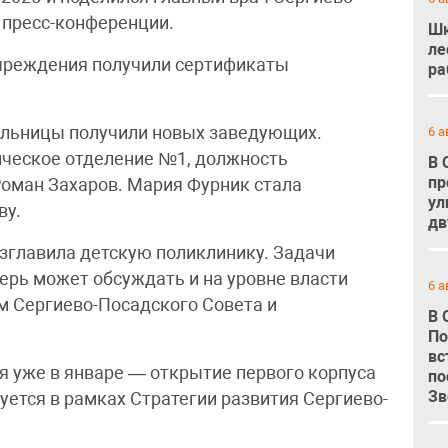
 пресс-конференции.
Шк
ле
учреждения получили сертификаты
ра
ольницы получили новых заведующих.
6 а
ическое отделение №1, должность
В 
пр
оман Захаров. Мария Фурник стала
ул
ву.
дв
зглавила детскую поликлинику. Задачи
ерь может обсуждать и на уровне власти
6 а
ом Сергиево-Посадского Совета и
В 
По
вс
я уже в январе — открытие первого корпуса
по
Зв
уется в рамках Стратегии развития Сергиево-