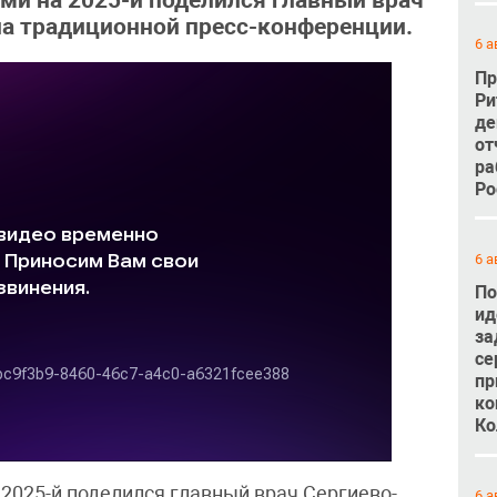
ми на 2025-й поделился главный врач
а традиционной пресс-конференции.
6 а
Пр
Ри
де
от
ра
Ро
6 а
По
ид
за
се
пр
ко
Ко
2025-й поделился главный врач Сергиево-
6 а