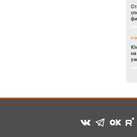
Ст
сп
фи
6 а
Юн
на
уж