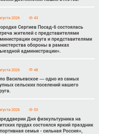
вгуста 2026
43
городке Сергиев Посад-6 состоялась
треча жителей с представителями
министрации округа и представителями
нистерства обороны в рамках
ыездной администрации».
вгуста 2026
48
ло Васильевское — одно из самых
упных сельских поселений нашего
руга.
вгуста 2026
53
преддверии Дня физкультурника на
итских прудах состоялся яркий праздник
портивная семья - сильная Россия»,