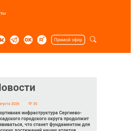
кты
Прямой эфир
Новости
вгуста 2026
35
ортивная инфраструктура Сергиево-
садского городского округа продолжит
звиваться, что станет фундаментом для
соких достижений наших атлетов.