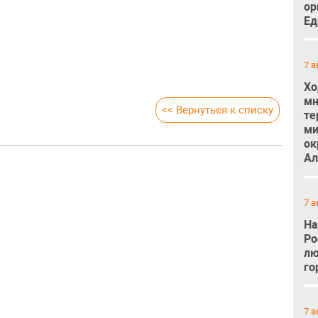
ор
Ед
7 а
Хо
мн
<< Вернуться к списку
те
ми
ок
Ал
7 а
На
Ро
лю
го
7 а