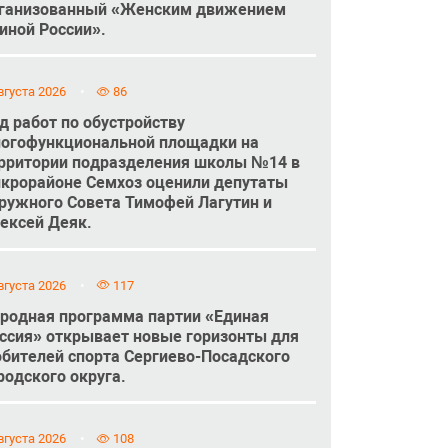
ганизованный «Женским движением
иной России».
вгуста 2026
86
д работ по обустройству
огофункциональной площадки на
рритории подразделения школы №14 в
крорайоне Семхоз оценили депутаты
ружного Совета Тимофей Лагутин и
ексей Деяк.
вгуста 2026
117
родная программа партии «Единая
ссия» открывает новые горизонты для
бителей спорта Сергиево-Посадского
родского округа.
вгуста 2026
108