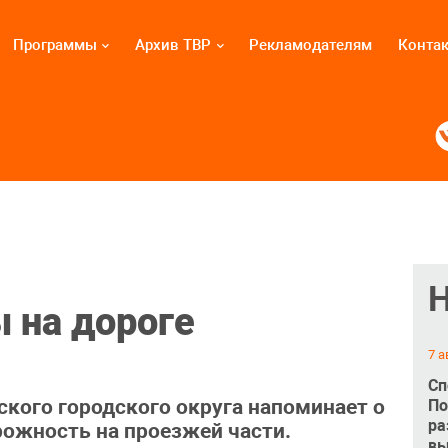
Программы
Архив ТВР
Рекламодателям
Конта
 на дороге
7 а
Сп
кого городского округа напоминает о
По
ра
ожность на проезжей части.
вы