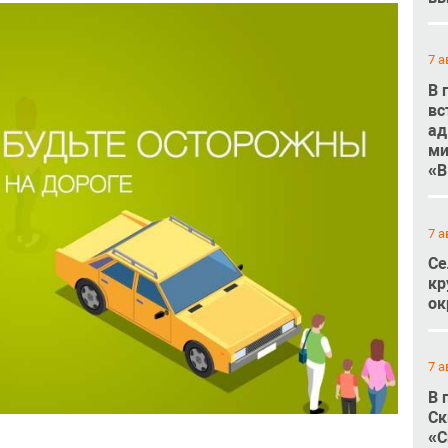
7 а
В 
вс
ад
ми
«В
7 а
Се
кр
ок
7 а
В 
Ск
«С