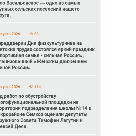
ло Васильевское — одно из самых
упных сельских поселений нашего
руга.
вгуста 2026
93
преддверии Дня физкультурника на
итских прудах состоялся яркий праздник
портивная семья - сильная Россия»,
ганизованный «Женским движением
иной России».
вгуста 2026
114
д работ по обустройству
огофункциональной площадки на
рритории подразделения школы №14 в
крорайоне Семхоз оценили депутаты
ружного Совета Тимофей Лагутин и
ексей Деяк.