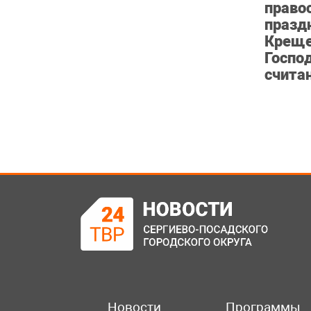
право
празд
Креще
Госпо
счита
Новости
Программы