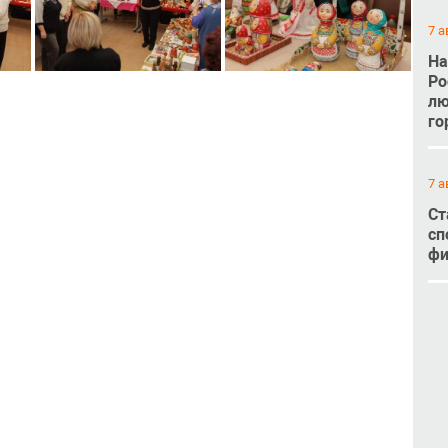
7 а
На
Ро
лю
го
7 а
Ст
сп
фи