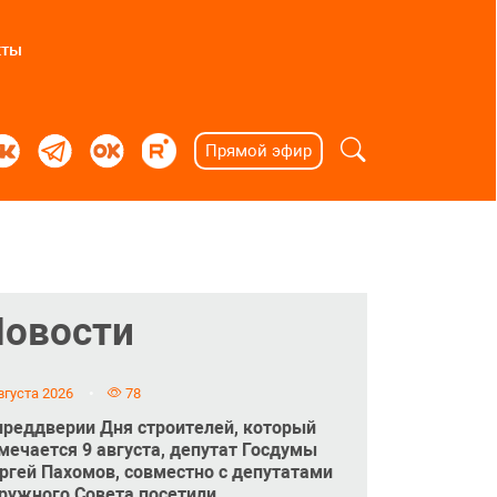
кты
Прямой эфир
Новости
вгуста 2026
78
преддверии Дня строителей, который
мечается 9 августа, депутат Госдумы
ргей Пахомов, совместно с депутатами
ружного Совета посетили