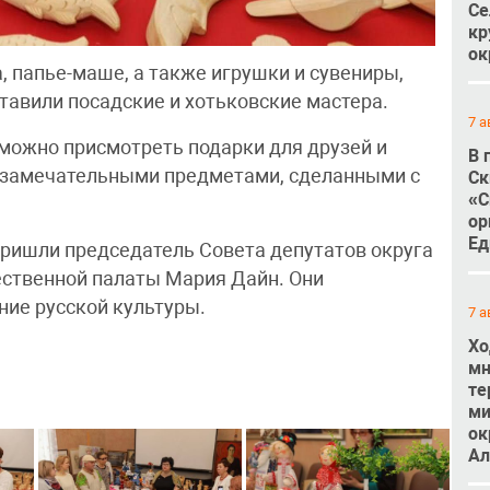
Се
кр
ок
, папье-маше, а также игрушки и сувениры,
тавили посадские и хотьковские мастера.
7 а
 можно присмотреть подарки для друзей и
В 
я замечательными предметами, сделанными с
Ск
«С
ор
Ед
ришли председатель Совета депутатов округа
ественной палаты Мария Дайн. Они
ние русской культуры.
7 а
Хо
мн
те
ми
ок
Ал