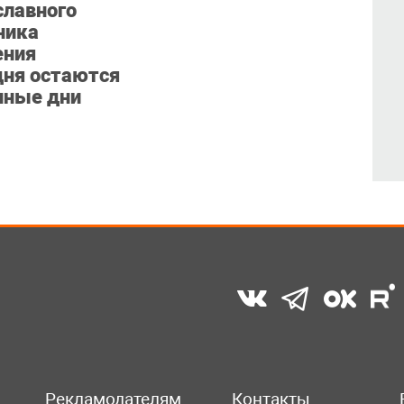
славного
ника
ния
дня остаются
нные дни
Рекламодателям
Контакты