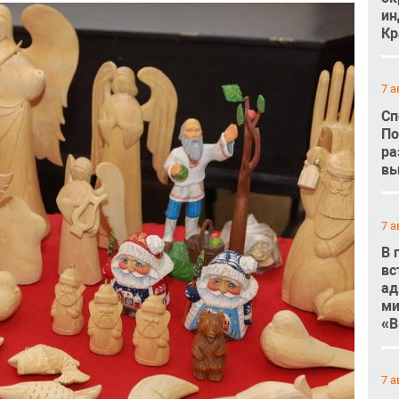
ин
Кр
7 а
Сп
По
ра
вы
7 а
В 
вс
ад
ми
«В
7 а