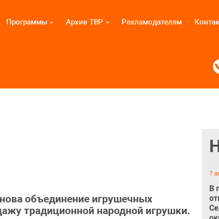
Программы
Архив ТВР
Рекламодателям
Конта
7 а
В 
занова объединение игрушечных
от
Се
дажу традиционной народной игрушки.
ок