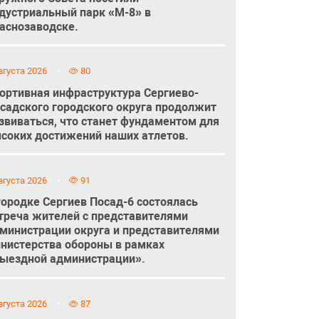
дустриальный парк «М-8» в
аснозаводске.
вгуста 2026
80
ортивная инфраструктура Сергиево-
садского городского округа продолжит
звиваться, что станет фундаментом для
соких достижений наших атлетов.
вгуста 2026
91
городке Сергиев Посад-6 состоялась
треча жителей с представителями
министрации округа и представителями
нистерства обороны в рамках
ыездной администрации».
вгуста 2026
87