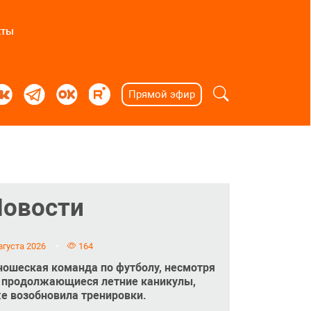
кты
Прямой эфир
Новости
вгуста 2026
164
ошеская команда по футболу, несмотря
 продолжающиеся летние каникулы,
е возобновила тренировки.