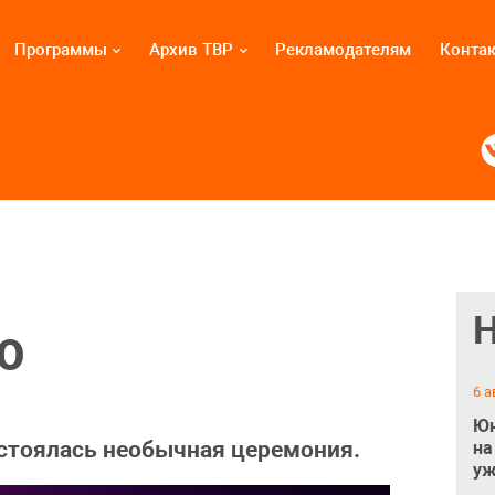
Программы
Архив ТВР
Рекламодателям
Конта
ВО
6 а
Юн
стоялась необычная церемония.
на
уж