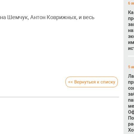
6 а
Ка
на Шемчук, Антон Коврижных, и весь
пр
за
на
эк
им
ис
5 а
Ла
<< Вернуться к списку
пр
со
за
па
ме
Оф
По
ра
Хо