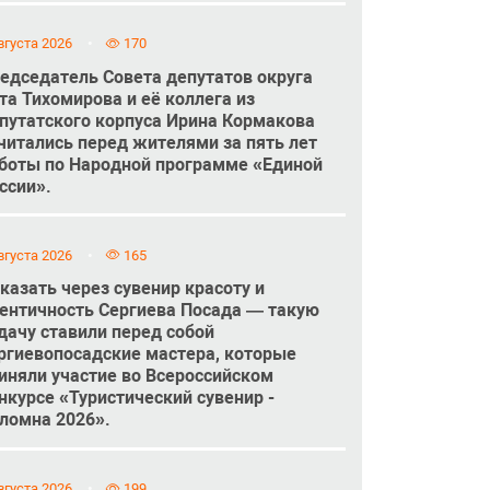
вгуста 2026
170
едседатель Совета депутатов округа
та Тихомирова и её коллега из
путатского корпуса Ирина Кормакова
читались перед жителями за пять лет
боты по Народной программе «Единой
ссии».
вгуста 2026
165
казать через сувенир красоту и
ентичность Сергиева Посада — такую
дачу ставили перед собой
ргиевопосадские мастера, которые
иняли участие во Всероссийском
нкурсе «Туристический сувенир -
ломна 2026».
вгуста 2026
199