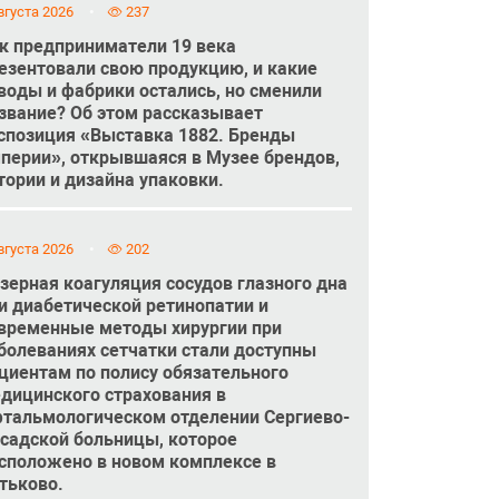
вгуста 2026
237
к предприниматели 19 века
езентовали свою продукцию, и какие
воды и фабрики остались, но сменили
звание? Об этом рассказывает
спозиция «Выставка 1882. Бренды
перии», открывшаяся в Музее брендов,
тории и дизайна упаковки.
вгуста 2026
202
зерная коагуляция сосудов глазного дна
и диабетической ретинопатии и
временные методы хирургии при
болеваниях сетчатки стали доступны
циентам по полису обязательного
дицинского страхования в
тальмологическом отделении Сергиево-
садской больницы, которое
сположено в новом комплексе в
тьково.