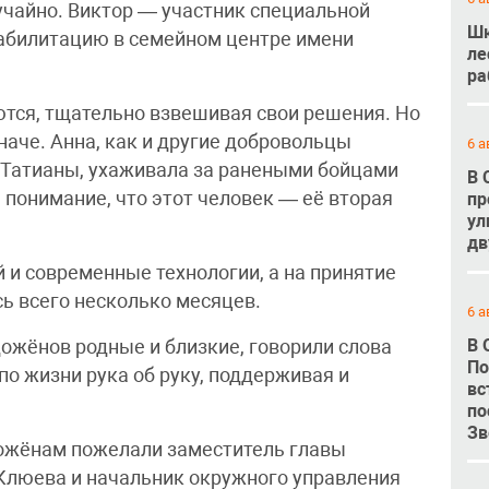
учайно. Виктор — участник специальной
Шк
еабилитацию в семейном центре имени
ле
ра
тся, тщательно взвешивая свои решения. Но
наче. Анна, как и другие добровольцы
6 а
 Татианы, ухаживала за ранеными бойцами
В 
И понимание, что этот человек — её вторая
пр
ул
дв
 и современные технологии, а на принятие
ь всего несколько месяцев.
6 а
В 
ожёнов родные и близкие, говорили слова
По
по жизни рука об руку, поддерживая и
вс
по
Зв
дожёнам пожелали заместитель главы
Клюева и начальник окружного управления