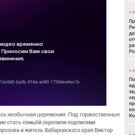
6 а
Пр
Ри
де
от
ра
Ро
6 а
По
ид
за
се
пр
ко
ась необычная церемония. Под торжественные
Ко
ие стать семьёй скрепили подписями
розова и житель Хабаровского края Виктор
6 а