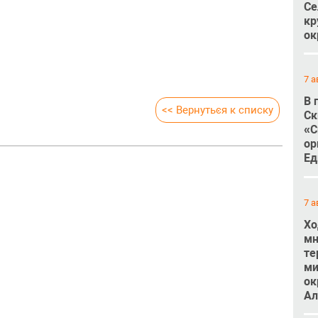
Се
кр
ок
7 а
В 
<< Вернуться к списку
Ск
«С
ор
Ед
7 а
Хо
мн
те
ми
ок
Ал