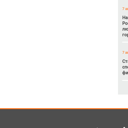
7 а
На
Ро
лю
го
7 а
Ст
сп
фи