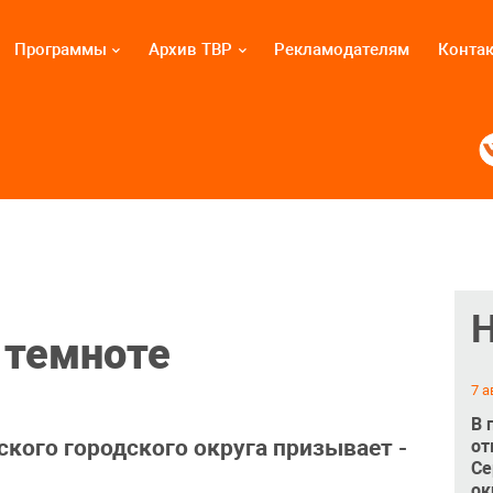
Программы
Архив ТВР
Рекламодателям
Конта
 темноте
7 а
В 
кого городского округа призывает -
от
Се
ок