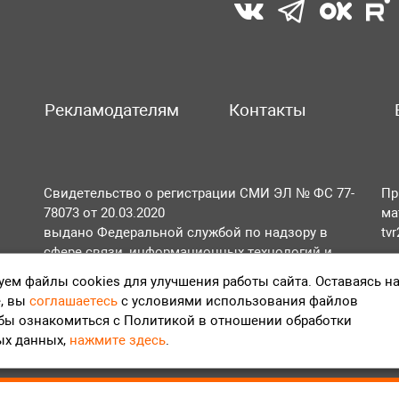
Рекламодателям
Контакты
Свидетельство о регистрации СМИ ЭЛ № ФС 77-
Пр
78073 от 20.03.2020
ма
выдано Федеральной службой по надзору в
tv
сфере связи, информационных технологий и
По
массовых коммуникаций (Роскомнадзор).
ем файлы cookies для улучшения работы сайта. Оставаясь н
Те
, вы
соглашаетесь
с условиями использования файлов
Положение об обработке персональных данных
обы ознакомиться с Политикой в отношении обработки
Согласие на обработку персональных данных
ых данных,
нажмите здесь
.