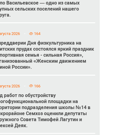
ло Васильевское — одно из самых
упных сельских поселений нашего
руга.
вгуста 2026
164
преддверии Дня физкультурника на
итских прудах состоялся яркий праздник
портивная семья - сильная Россия»,
ганизованный «Женским движением
иной России».
вгуста 2026
166
д работ по обустройству
огофункциональной площадки на
рритории подразделения школы №14 в
крорайоне Семхоз оценили депутаты
ружного Совета Тимофей Лагутин и
ексей Деяк.