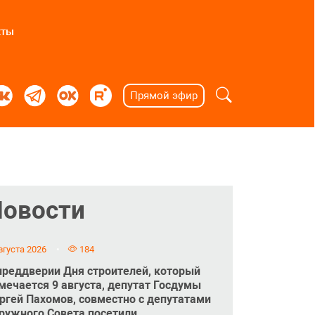
кты
Прямой эфир
Новости
вгуста 2026
184
преддверии Дня строителей, который
мечается 9 августа, депутат Госдумы
ргей Пахомов, совместно с депутатами
ружного Совета посетили