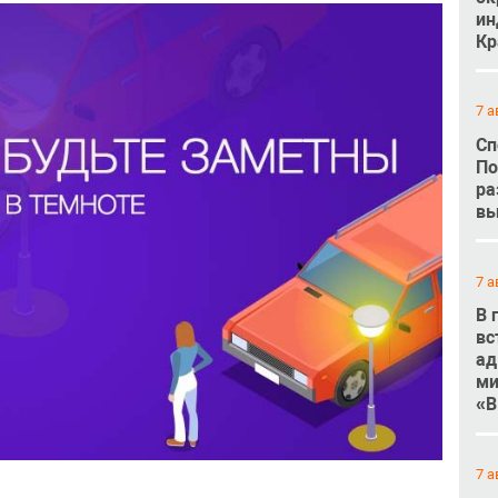
ин
Кр
7 а
Сп
По
ра
вы
7 а
В 
вс
ад
ми
«В
7 а