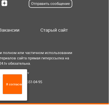
Отправить сообщение
Вакансии
Старый сайт
и полном или частичном использовании
териалов сайта прямая гиперссылка на
r24.tv обязательна.
чта:
info@tvr24.tv
а
лефон: +7 (496) 551-04-95
Я согласен