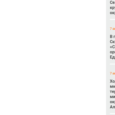
Се
кр
ок
7 а
В 
Ск
«С
ор
Ед
7 а
Хо
мн
те
ми
ок
Ал