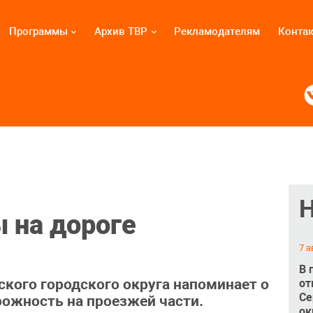
Программы
Архив ТВР
Рекламодателям
Конта
 на дороге
7 а
В 
кого городского округа напоминает о
от
Се
ожность на проезжей части.
ок