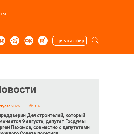
кты
Прямой эфир
Новости
вгуста 2026
315
преддверии Дня строителей, который
мечается 9 августа, депутат Госдумы
ргей Пахомов, совместно с депутатами
ружного Совета посетили