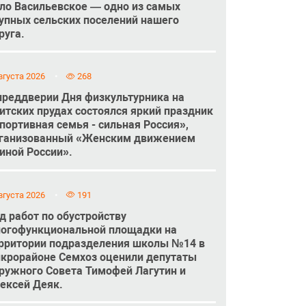
ло Васильевское — одно из самых
упных сельских поселений нашего
руга.
вгуста 2026
268
преддверии Дня физкультурника на
итских прудах состоялся яркий праздник
портивная семья - сильная Россия»,
ганизованный «Женским движением
иной России».
вгуста 2026
191
д работ по обустройству
огофункциональной площадки на
рритории подразделения школы №14 в
крорайоне Семхоз оценили депутаты
ружного Совета Тимофей Лагутин и
ексей Деяк.