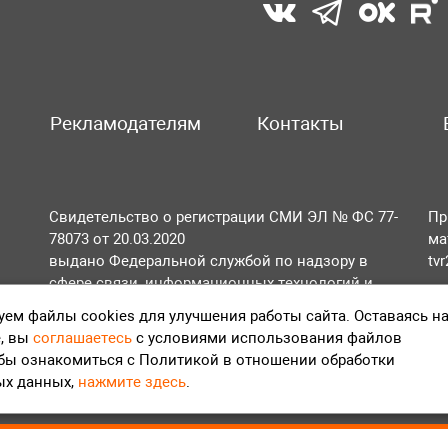
Рекламодателям
Контакты
Свидетельство о регистрации СМИ ЭЛ № ФС 77-
Пр
78073 от 20.03.2020
ма
выдано Федеральной службой по надзору в
tv
сфере связи, информационных технологий и
По
массовых коммуникаций (Роскомнадзор).
ем файлы cookies для улучшения работы сайта. Оставаясь н
Те
, вы
соглашаетесь
с условиями использования файлов
Положение об обработке персональных данных
обы ознакомиться с Политикой в отношении обработки
Согласие на обработку персональных данных
ых данных,
нажмите здесь
.