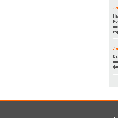
7 а
На
Ро
лю
го
7 а
Ст
сп
фи