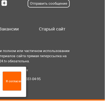
Отправить сообщение
Вакансии
Старый сайт
и полном или частичном использовании
териалов сайта прямая гиперссылка на
r24.tv обязательна.
чта:
info@tvr24.tv
а
лефон: +7 (496) 551-04-95
Я согласен