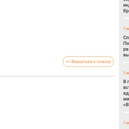
ин
Кр
7 а
Сп
По
ра
вы
<< Вернуться к списку
7 а
В 
вс
ад
ми
«В
7 а