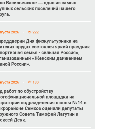
ло Васильевское — одно из самых
упных сельских поселений нашего
руга.
вгуста 2026
222
преддверии Дня физкультурника на
итских прудах состоялся яркий праздник
портивная семья - сильная Россия»,
ганизованный «Женским движением
иной России».
вгуста 2026
180
д работ по обустройству
огофункциональной площадки на
рритории подразделения школы №14 в
крорайоне Семхоз оценили депутаты
ружного Совета Тимофей Лагутин и
ексей Деяк.