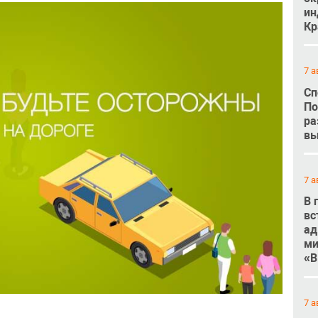
ин
Кр
7 а
Сп
По
ра
вы
7 а
В 
вс
ад
ми
«В
7 а