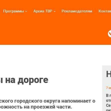
Программы
Архив ТВР
Рекламодателям
Конта
 на дороге
7 а
В 
кого городского округа напоминает о
от
Се
ожность на проезжей части.
ок