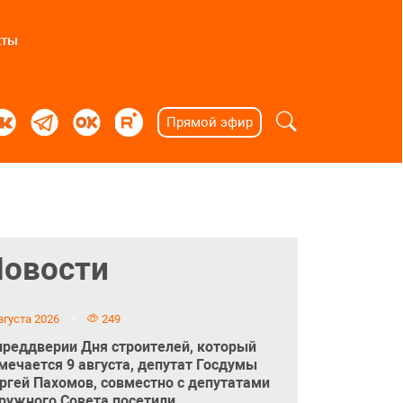
кты
Прямой эфир
Новости
вгуста 2026
249
преддверии Дня строителей, который
мечается 9 августа, депутат Госдумы
ргей Пахомов, совместно с депутатами
ружного Совета посетили