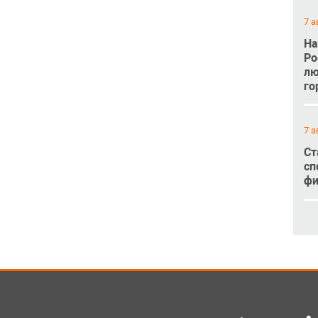
7 а
На
Ро
лю
го
7 а
Ст
сп
фи