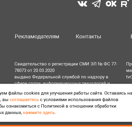
Рекламодателям
Контакты
Свидетельство о регистрации СМИ ЭЛ № ФС 77-
Пр
78073 от 20.03.2020
ма
выдано Федеральной службой по надзору в
tv
сфере связи, информационных технологий и
По
массовых коммуникаций (Роскомнадзор).
ем файлы cookies для улучшения работы сайта. Оставаясь н
Те
, вы
соглашаетесь
с условиями использования файлов
Положение об обработке персональных данных
обы ознакомиться с Политикой в отношении обработки
Согласие на обработку персональных данных
ых данных,
нажмите здесь
.