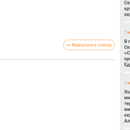
Се
кр
ок
7 а
В 
<< Вернуться к списку
Ск
«С
ор
Ед
7 а
Хо
мн
те
ми
ок
Ал