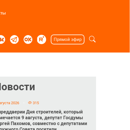
кты
Прямой эфир
Новости
вгуста 2026
315
преддверии Дня строителей, который
мечается 9 августа, депутат Госдумы
ргей Пахомов, совместно с депутатами
ружного Совета посетили