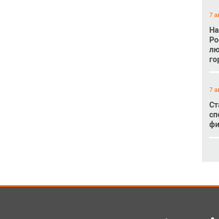
7 а
На
Ро
лю
го
7 а
Ст
сп
фи