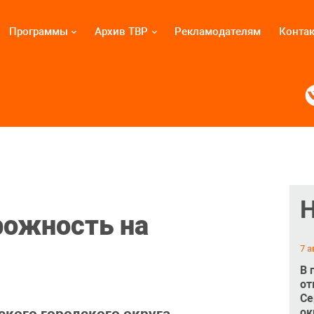
Программы
Архив ТВР
Рекламодателям
Конта
рожность на
7 а
В 
от
Се
ок