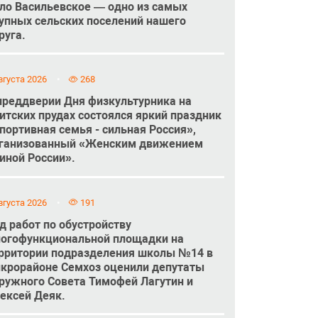
ло Васильевское — одно из самых
упных сельских поселений нашего
руга.
вгуста 2026
268
преддверии Дня физкультурника на
итских прудах состоялся яркий праздник
портивная семья - сильная Россия»,
ганизованный «Женским движением
иной России».
вгуста 2026
191
д работ по обустройству
огофункциональной площадки на
рритории подразделения школы №14 в
крорайоне Семхоз оценили депутаты
ружного Совета Тимофей Лагутин и
ексей Деяк.