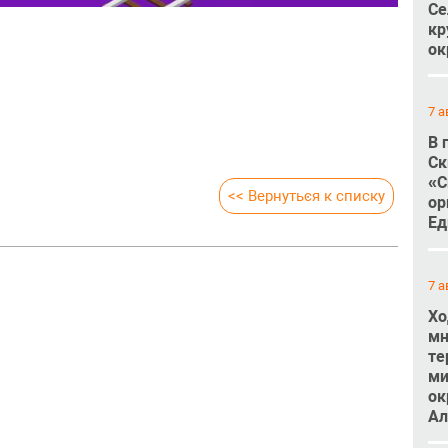
Се
кр
ок
7 а
В 
Ск
«С
<< Вернуться к списку
ор
Ед
7 а
Хо
мн
те
ми
ок
Ал