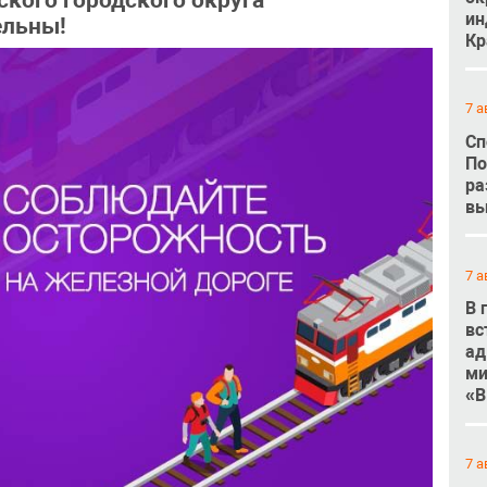
кого городского округа
ин
ельны!
Кр
7 а
Сп
По
ра
вы
7 а
В 
вс
ад
ми
«В
7 а