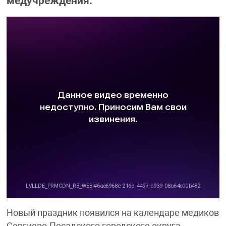
медучреждения.
Новый праздник появился на календаре медиков