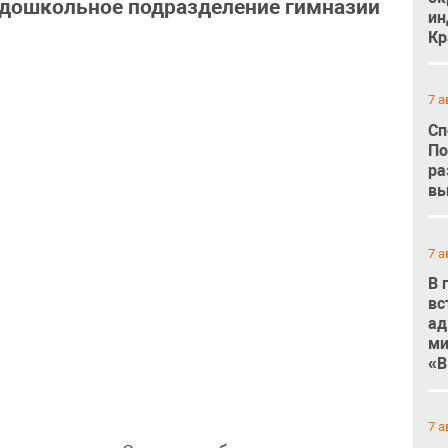
о дошкольное подразделение гимназии
ин
Кр
7 а
Сп
По
ра
вы
7 а
В 
вс
ад
ми
«В
7 а