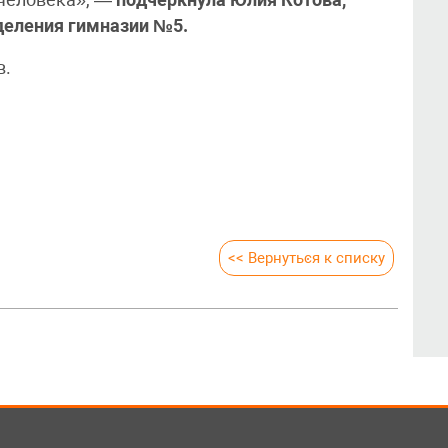
 человека», —
подчеркнула Юлия Котова,
деления гимназии №5.
в.
<< Вернуться к списку