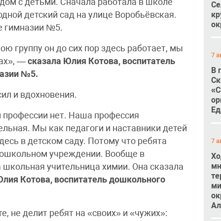
ядом с детьми. Сначала работала в школе
Се
кр
одной детский сад на улице Воробьёвская.
ок
е гимназии №5.
ою группу он до сих пор здесь работает, мы
7 а
ках», —
сказала Юлия Котова, воспитатель
В 
азии №5.
Ск
«С
сил и вдохновения.
ор
Ед
й профессии нет. Наша профессия
ельная. Мы как педагоги и наставники детей
десь в детском саду. Потому что ребята
7 а
дошкольном учреждении. Вообще в
Хо
мн
 школьная учительница химии. Она сказала
те
Юлия Котова, воспитатель дошкольного
ми
ок
Ал
е, не делит ребят на «своих» и «чужих»: