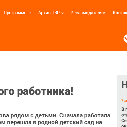
Программы
Архив ТВР
Рекламодателям
Конта
го работника!
7 а
В 
ова рядом с детьми. Сначала работала
от
Се
ом перешла в родной детский сад на
ок