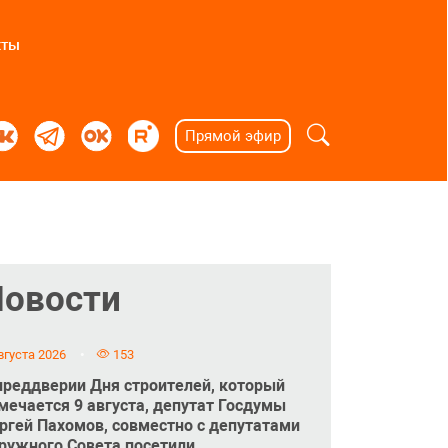
кты
Прямой эфир
Новости
вгуста 2026
153
преддверии Дня строителей, который
мечается 9 августа, депутат Госдумы
ргей Пахомов, совместно с депутатами
ружного Совета посетили