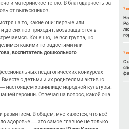
чо и материнское тепло. В благодарность за
7 а
овь от выпускников.
На
отря на то, какие они: первые или
Ро
лю
и до сих пор приходят, возвращаются в
го
тречаемся. Конечно, не вся группа, но
делимся какими-то радостями или
ова, воспитатель дошкольного
7 а
Ст
сп
офессиональных педагогических конкурсах
фи
 Вместе с детьми и их родителями активно
 — настоящем хранилище народной культуры.
ашей героини. Отвечая на вопрос, какой она
 развитием. В общем, мне кажется, что всё
ло здоровье — это самое главное не только