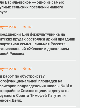
ло Васильевское — одно из самых
упных сельских поселений нашего
руга.
вгуста 2026
148
преддверии Дня физкультурника на
итских прудах состоялся яркий праздник
портивная семья - сильная Россия»,
ганизованный «Женским движением
иной России».
вгуста 2026
158
д работ по обустройству
огофункциональной площадки на
рритории подразделения школы №14 в
крорайоне Семхоз оценили депутаты
ружного Совета Тимофей Лагутин и
ексей Деяк.