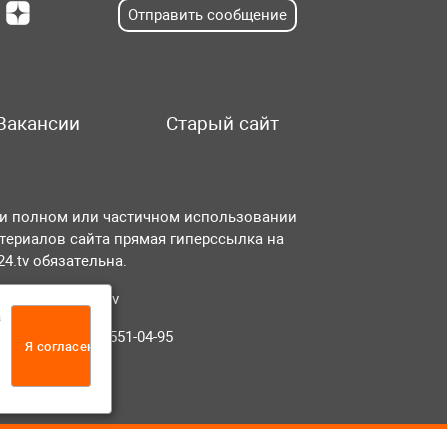
Отправить сообщение
Вакансии
Старый сайт
и полном или частичном использовании
териалов сайта прямая гиперссылка на
r24.tv обязательна.
чта:
info@tvr24.tv
а
лефон: +7 (496) 551-04-95
Я согласен