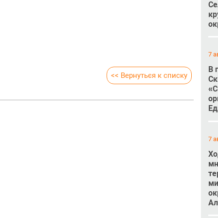
Се
кр
ок
7 а
В 
<< Вернуться к списку
Ск
«С
ор
Ед
7 а
Хо
мн
те
ми
ок
Ал