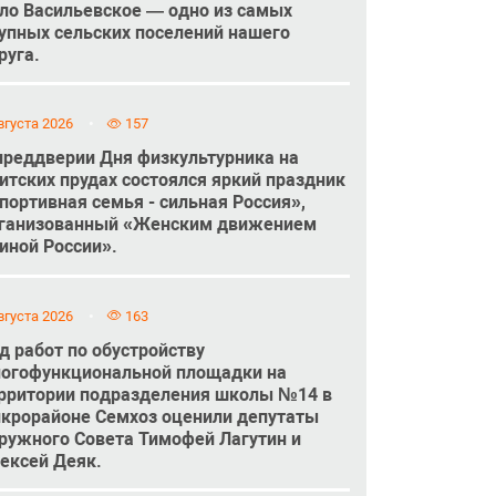
ло Васильевское — одно из самых
упных сельских поселений нашего
руга.
вгуста 2026
157
преддверии Дня физкультурника на
итских прудах состоялся яркий праздник
портивная семья - сильная Россия»,
ганизованный «Женским движением
иной России».
вгуста 2026
163
д работ по обустройству
огофункциональной площадки на
рритории подразделения школы №14 в
крорайоне Семхоз оценили депутаты
ружного Совета Тимофей Лагутин и
ексей Деяк.