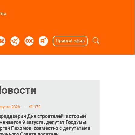
кты
Прямой эфир
Новости
вгуста 2026
170
преддверии Дня строителей, который
мечается 9 августа, депутат Госдумы
ргей Пахомов, совместно с депутатами
ружного Совета посетили