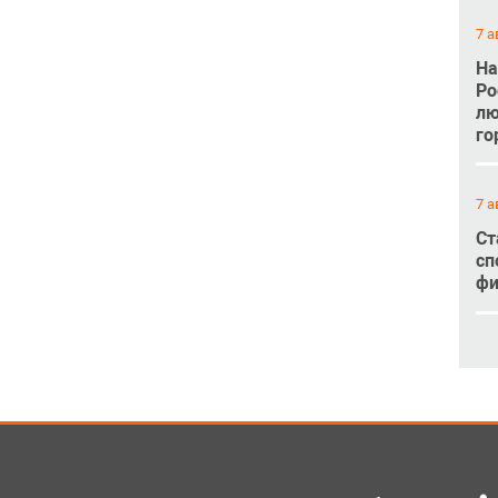
7 а
На
Ро
лю
го
7 а
Ст
сп
фи