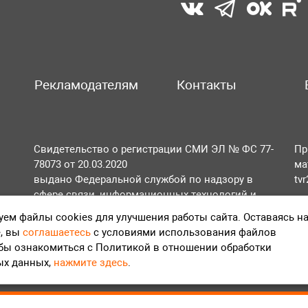
Рекламодателям
Контакты
Свидетельство о регистрации СМИ ЭЛ № ФС 77-
Пр
78073 от 20.03.2020
ма
выдано Федеральной службой по надзору в
tv
сфере связи, информационных технологий и
По
массовых коммуникаций (Роскомнадзор).
ем файлы cookies для улучшения работы сайта. Оставаясь н
Те
, вы
соглашаетесь
с условиями использования файлов
Положение об обработке персональных данных
обы ознакомиться с Политикой в отношении обработки
Согласие на обработку персональных данных
ых данных,
нажмите здесь
.