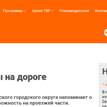
Программы
Архив ТВР
Рекламодателям
Конта
 на дороге
7 а
В 
кого городского округа напоминает о
от
Се
ожность на проезжей части.
ок