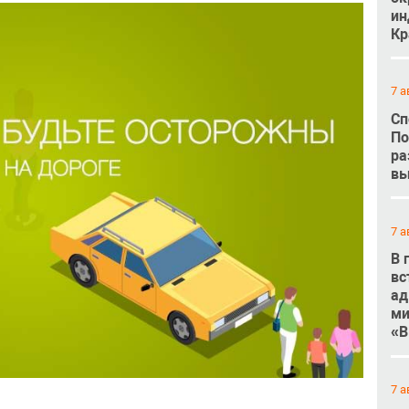
ин
Кр
7 а
Сп
По
ра
вы
7 а
В 
вс
ад
ми
«В
7 а