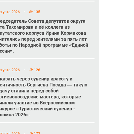
вгуста 2026
135
едседатель Совета депутатов округа
та Тихомирова и её коллега из
путатского корпуса Ирина Кормакова
читались перед жителями за пять лет
боты по Народной программе «Единой
ссии».
вгуста 2026
126
казать через сувенир красоту и
ентичность Сергиева Посада — такую
дачу ставили перед собой
ргиевопосадские мастера, которые
иняли участие во Всероссийском
нкурсе «Туристический сувенир -
ломна 2026».
вгуста 2026
172