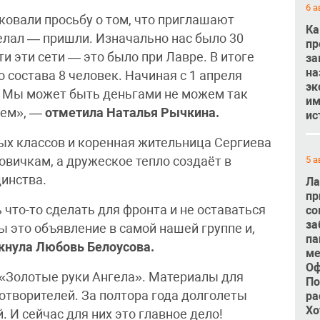
6 а
ковали просьбу о том, что приглашают
Ка
желал — пришли. Изначально нас было 30
пр
и эти сети — это было при Лавре. В итоге
за
на
 состава 8 человек. Начиная с 1 апреля
эк
м. Мы может быть деньгами не можем так
им
жем», —
отметила Наталья Рычкина.
ис
ых классов и коренная жительница Сергиева
овичкам, а дружеское тепло создаёт в
5 а
инства.
Ла
пр
 что-то сделать для фронта и не оставаться
со
за
мы это объявление в самой нашей группе и,
па
кнула Любовь Белоусова.
ме
Оф
«Золотые руки Ангела». Материалы для
По
отворителей. За полтора года долголеты
ра
Хо
 И сейчас для них это главное дело!