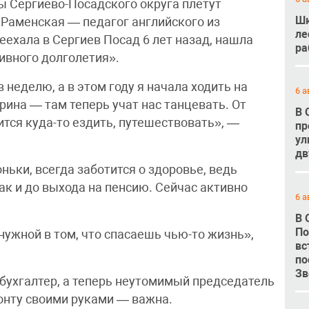
ы Сергиево-Посадского округа плетут
Шк
 Раменская — педагог английского из
ле
ехала в Сергиев Посад 6 лет назад, нашла
ра
вного долголетия».
 неделю, а в этом году я начала ходить на
6 а
ина — там теперь учат нас танцевать. От
В 
тся куда-то ездить, путешествовать», —
пр
ул
дв
оньки, всегда заботится о здоровье, ведь
ак и до выхода на пенсию. Сейчас активно
6 а
В 
По
нужной в том, что спасаешь чью-то жизнь»,
вс
.
по
Зв
бухгалтер, а теперь неутомимый председатель
онту своими руками — важна.