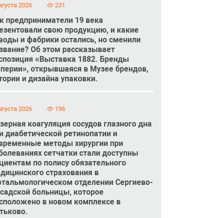
вгуста 2026
231
к предприниматели 19 века
езентовали свою продукцию, и какие
воды и фабрики остались, но сменили
звание? Об этом рассказывает
спозиция «Выставка 1882. Бренды
перии», открывшаяся в Музее брендов,
тории и дизайна упаковки.
вгуста 2026
196
зерная коагуляция сосудов глазного дна
и диабетической ретинопатии и
временные методы хирургии при
болеваниях сетчатки стали доступны
циентам по полису обязательного
дицинского страхования в
тальмологическом отделении Сергиево-
садской больницы, которое
сположено в новом комплексе в
тьково.