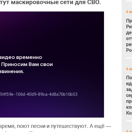
етут маскировочные сети для СВО.
6 а
Пр
Ри
де
от
ра
Ро
6 а
По
ид
за
се
пр
ко
Ко
время, поют песни и путешествуют. А ещё —
6 а