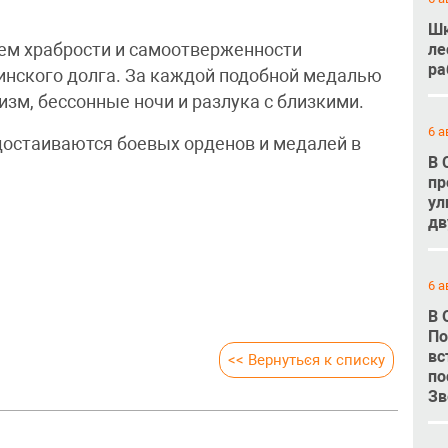
Шк
ле
ем храбрости и самоотверженности
ра
инского долга. За каждой подобной медалью
изм, бессонные ночи и разлука с близкими.
6 а
достаиваются боевых орденов и медалей в
В 
пр
ул
дв
6 а
В 
По
вс
<< Вернуться к списку
по
Зв