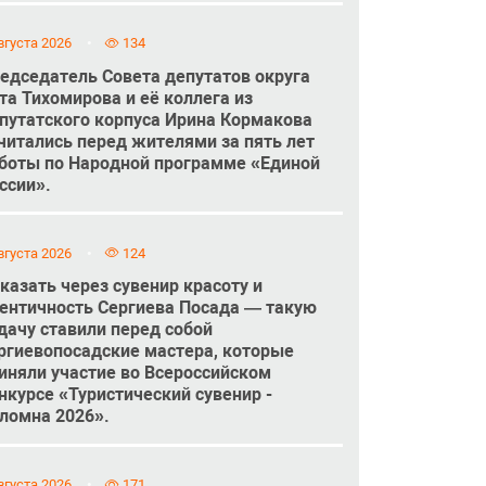
вгуста 2026
134
едседатель Совета депутатов округа
та Тихомирова и её коллега из
путатского корпуса Ирина Кормакова
читались перед жителями за пять лет
боты по Народной программе «Единой
ссии».
вгуста 2026
124
казать через сувенир красоту и
ентичность Сергиева Посада — такую
дачу ставили перед собой
ргиевопосадские мастера, которые
иняли участие во Всероссийском
нкурсе «Туристический сувенир -
ломна 2026».
вгуста 2026
171