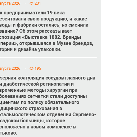
вгуста 2026
231
к предприниматели 19 века
езентовали свою продукцию, и какие
воды и фабрики остались, но сменили
звание? Об этом рассказывает
спозиция «Выставка 1882. Бренды
перии», открывшаяся в Музее брендов,
тории и дизайна упаковки.
вгуста 2026
195
зерная коагуляция сосудов глазного дна
и диабетической ретинопатии и
временные методы хирургии при
болеваниях сетчатки стали доступны
циентам по полису обязательного
дицинского страхования в
тальмологическом отделении Сергиево-
садской больницы, которое
сположено в новом комплексе в
тьково.