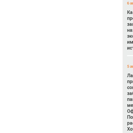
6 а
Ка
пр
за
на
эк
им
ис
5 а
Ла
пр
со
за
па
ме
Оф
По
ра
Хо