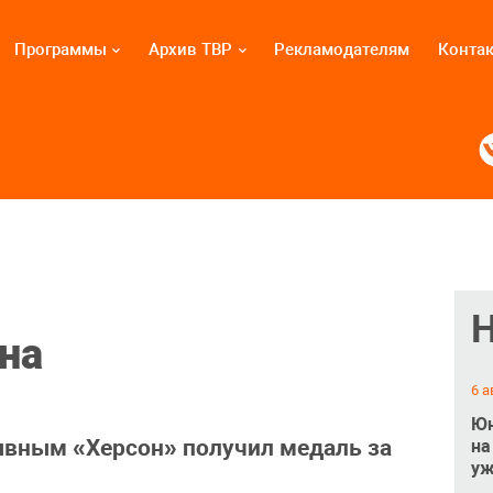
Программы
Архив ТВР
Рекламодателям
Конта
на
6 а
Юн
ывным «Херсон» получил медаль за
на
уж