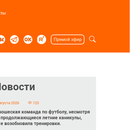
кты
Прямой эфир
Новости
вгуста 2026
123
ошеская команда по футболу, несмотря
 продолжающиеся летние каникулы,
е возобновила тренировки.