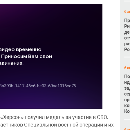
6 а
Пр
Ри
де
от
ра
Ро
6 а
По
ид
за
се
пр
ко
Ко
«Херсон» получил медаль за участие в СВО.
астников Специальной военной операции и их
6 а