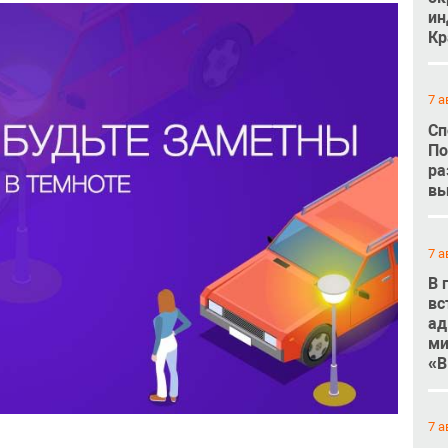
ин
Кр
7 а
Сп
По
ра
вы
7 а
В 
вс
ад
ми
«В
7 а