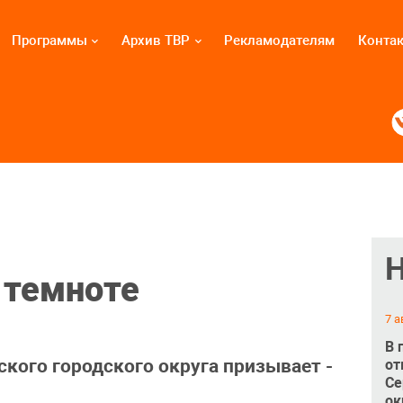
Программы
Архив ТВР
Рекламодателям
Конта
 темноте
7 а
В 
кого городского округа призывает -
от
Се
ок