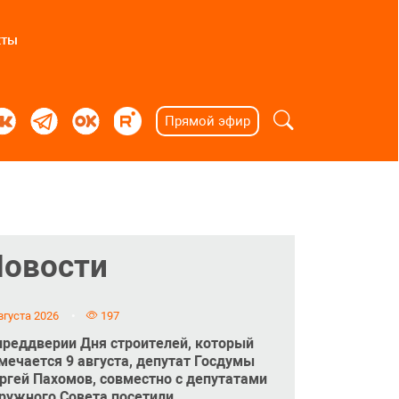
кты
Прямой эфир
Новости
вгуста 2026
197
преддверии Дня строителей, который
мечается 9 августа, депутат Госдумы
ргей Пахомов, совместно с депутатами
ружного Совета посетили