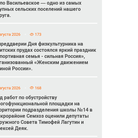
ло Васильевское — одно из самых
упных сельских поселений нашего
руга.
вгуста 2026
173
преддверии Дня физкультурника на
итских прудах состоялся яркий праздник
портивная семья - сильная Россия»,
ганизованный «Женским движением
иной России».
вгуста 2026
168
д работ по обустройству
огофункциональной площадки на
рритории подразделения школы №14 в
крорайоне Семхоз оценили депутаты
ружного Совета Тимофей Лагутин и
ексей Деяк.