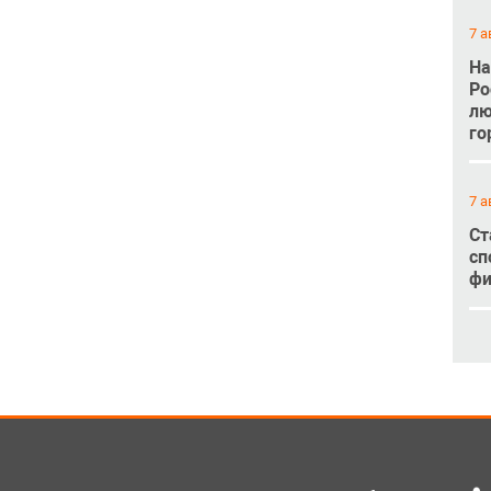
7 а
На
Ро
лю
го
7 а
Ст
сп
фи