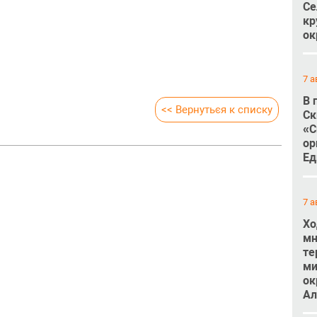
Се
кр
ок
7 а
В 
<< Вернуться к списку
Ск
«С
ор
Ед
7 а
Хо
мн
те
ми
ок
Ал