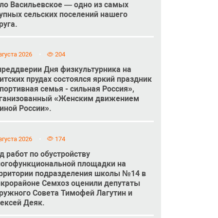
ло Васильевское — одно из самых
упных сельских поселений нашего
руга.
вгуста 2026
204
преддверии Дня физкультурника на
итских прудах состоялся яркий праздник
портивная семья - сильная Россия»,
ганизованный «Женским движением
иной России».
вгуста 2026
174
д работ по обустройству
огофункциональной площадки на
рритории подразделения школы №14 в
крорайоне Семхоз оценили депутаты
ружного Совета Тимофей Лагутин и
ексей Деяк.