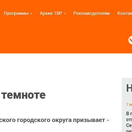
Программы
Архив ТВР
Рекламодателям
Конта
 темноте
7 а
В 
кого городского округа призывает -
от
Се
ок