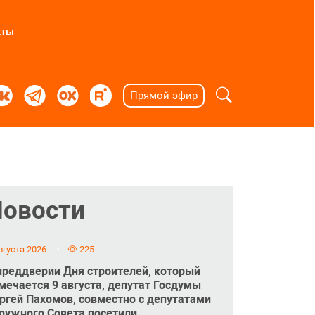
кты
Прямой эфир
Новости
вгуста 2026
225
преддверии Дня строителей, который
мечается 9 августа, депутат Госдумы
ргей Пахомов, совместно с депутатами
ружного Совета посетили