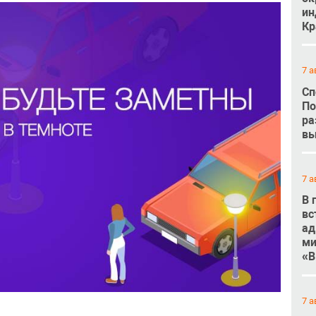
ин
Кр
7 а
Сп
По
ра
вы
7 а
В 
вс
ад
ми
«В
7 а