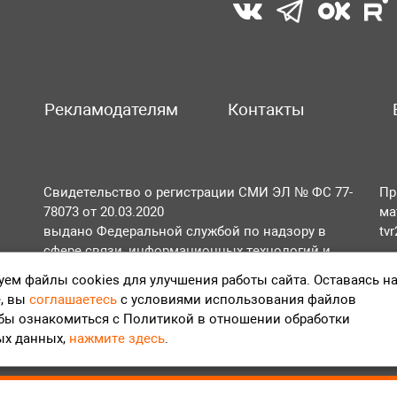
Рекламодателям
Контакты
Свидетельство о регистрации СМИ ЭЛ № ФС 77-
Пр
78073 от 20.03.2020
ма
выдано Федеральной службой по надзору в
tv
сфере связи, информационных технологий и
По
массовых коммуникаций (Роскомнадзор).
ем файлы cookies для улучшения работы сайта. Оставаясь н
Те
, вы
соглашаетесь
с условиями использования файлов
Положение об обработке персональных данных
обы ознакомиться с Политикой в отношении обработки
Согласие на обработку персональных данных
ых данных,
нажмите здесь
.