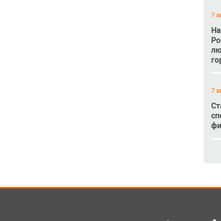
7 а
На
Ро
лю
го
7 а
Ст
сп
фи