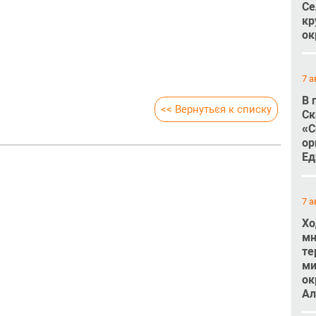
Се
кр
ок
7 а
В 
<< Вернуться к списку
Ск
«С
ор
Ед
7 а
Хо
мн
те
ми
ок
Ал