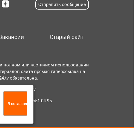
Отправить сообщение
Вакансии
Старый сайт
и полном или частичном использовании
териалов сайта прямая гиперссылка на
r24.tv обязательна.
чта:
info@tvr24.tv
а
лефон: +7 (496) 551-04-95
Я согласен