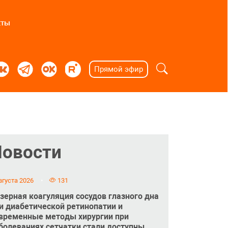
кты
Прямой эфир
Новости
вгуста 2026
131
зерная коагуляция сосудов глазного дна
и диабетической ретинопатии и
временные методы хирургии при
болеваниях сетчатки стали доступны