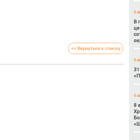
5 а
В 
це
со
ок
<< Вернуться к списку
5 а
31
«П
5 а
8 
Хр
Бо
«Ш