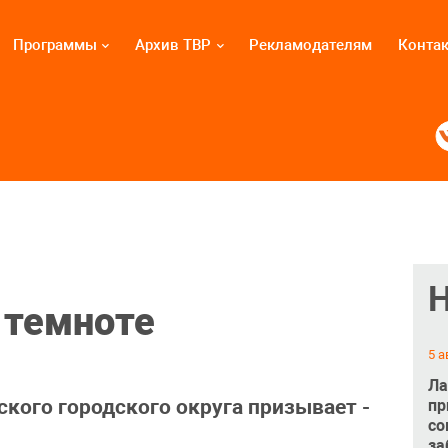
Программы
Архив ТВР
Рекламодателям
Конта
 темноте
5 а
Ла
кого городского округа призывает -
пр
со
за