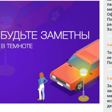
па
ме
Оф
По
ра
Хо
5 а
Те
не
По
5 а
За
за
ма
ис
де