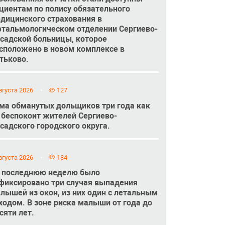
циентам по полису обязательного
дицинского страхования в
тальмологическом отделении Сергиево-
садской больницы, которое
сположено в новом комплексе в
тьково.
вгуста 2026
127
ма обманутых дольщиков три года как
 беспокоит жителей Сергиево-
садского городского округа.
вгуста 2026
184
 последнюю неделю было
фиксировано три случая выпадения
лышей из окон, из них один с летальным
ходом. В зоне риска малыши от года до
сяти лет.