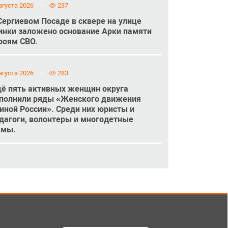
вгуста 2026
237
Сергиевом Посаде в сквере на улице
инки заложено основание Арки памяти
роям СВО.
вгуста 2026
283
ё пять активных женщин округа
полнили ряды «Женского движения
иной России». Среди них юристы и
дагоги, волонтеры и многодетные
амы.