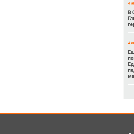
4 а
В 
Гл
ге
4 а
Ещ
по
Ед
пе
м