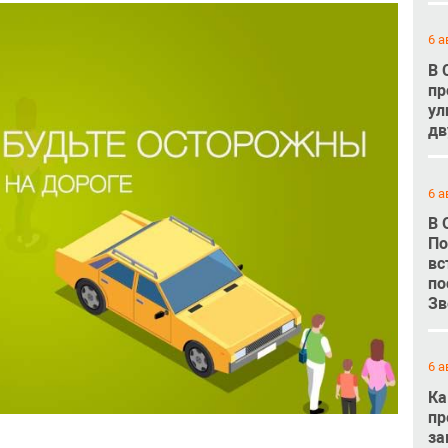
6 а
В 
пр
ул
дв
6 а
В 
По
вс
по
Зв
6 а
Ка
пр
за