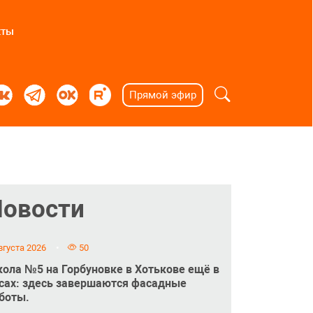
кты
Прямой эфир
Новости
вгуста 2026
50
ола №5 на Горбуновке в Хотькове ещё в
сах: здесь завершаются фасадные
боты.