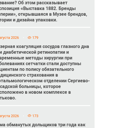
звание? Об этом рассказывает
спозиция «Выставка 1882. Бренды
перии», открывшаяся в Музее брендов,
тории и дизайна упаковки.
вгуста 2026
179
зерная коагуляция сосудов глазного дна
и диабетической ретинопатии и
временные методы хирургии при
болеваниях сетчатки стали доступны
циентам по полису обязательного
дицинского страхования в
тальмологическом отделении Сергиево-
садской больницы, которое
сположено в новом комплексе в
тьково.
вгуста 2026
173
ма обманутых дольщиков три года как