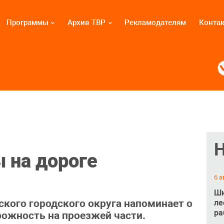
Программы
Архив ТВР
Рекламодателям
Конта
 на дороге
6 а
Шк
кого городского округа напоминает о
ле
ра
ожность на проезжей части.