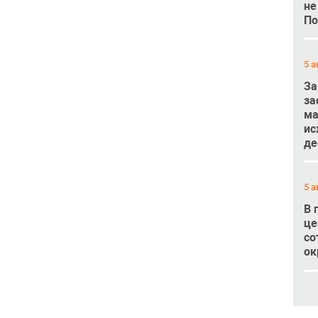
не
По
5 а
За
за
ма
ис
де
5 а
В 
це
со
ок