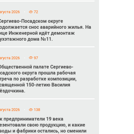
вгуста 2026
72
Сергиево-Посадском округе
одолжается снос аварийного жилья. На
ице Инженерной идёт демонтаж
ухэтажного дома №11.
вгуста 2026
97
Общественной палате Сергиево-
садского округа прошла рабочая
треча по разработке композиции,
священной 150-летию Василия
ёздочкина.
вгуста 2026
138
к предприниматели 19 века
езентовали свою продукцию, и какие
воды и фабрики остались, но сменили