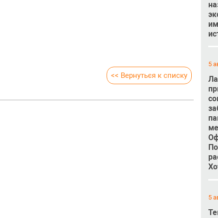
на
эк
им
ис
5 а
<< Вернуться к списку
Ла
пр
со
за
па
ме
Оф
По
ра
Хо
5 а
Те