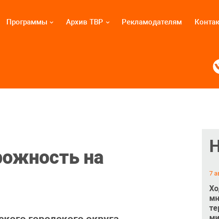
Программы
Архив ТВР
Рекламодателям
Конта
рожность на
7 а
Хо
мн
те
ми