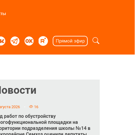
кты
Прямой эфир
Новости
вгуста 2026
16
д работ по обустройству
огофункциональной площадки на
рритории подразделения школы №14 в
крорайоне Семхоз оценили депутаты