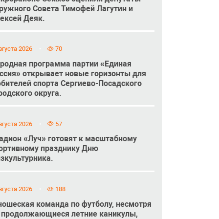
ружного Совета Тимофей Лагутин и
ексей Деяк.
вгуста 2026
70
родная программа партии «Единая
ссия» открывает новые горизонты для
бителей спорта Сергиево-Посадского
родского округа.
вгуста 2026
57
адион «Луч» готовят к масштабному
ортивному празднику Дню
зкультурника.
вгуста 2026
188
ошеская команда по футболу, несмотря
 продолжающиеся летние каникулы,