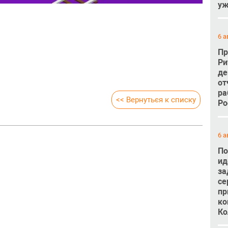
уж
6 а
Пр
Ри
де
от
ра
<< Вернуться к списку
Ро
6 а
По
ид
за
се
пр
ко
Ко