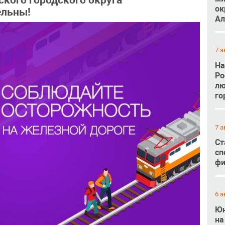
кого городского округа
ок
ельны!
Ал
7 а
На
Ро
лю
го
7 а
Ст
сп
фи
6 а
Юн
на