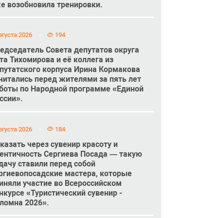
е возобновила тренировки.
вгуста 2026
194
едседатель Совета депутатов округа
та Тихомирова и её коллега из
путатского корпуса Ирина Кормакова
читались перед жителями за пять лет
боты по Народной программе «Единой
ссии».
вгуста 2026
184
казать через сувенир красоту и
ентичность Сергиева Посада — такую
дачу ставили перед собой
ргиевопосадские мастера, которые
иняли участие во Всероссийском
нкурсе «Туристический сувенир -
ломна 2026».