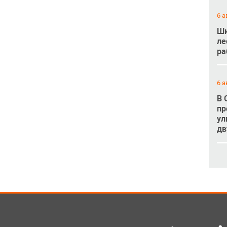
6 а
Шк
ле
ра
6 а
В 
пр
ул
дв