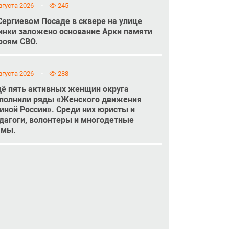
вгуста 2026
245
Сергиевом Посаде в сквере на улице
инки заложено основание Арки памяти
роям СВО.
вгуста 2026
288
ё пять активных женщин округа
полнили ряды «Женского движения
иной России». Среди них юристы и
дагоги, волонтеры и многодетные
амы.