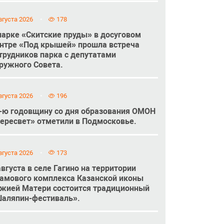
вгуста 2026
178
парке «Скитские пруды» в досуговом
нтре «Под крышей» прошла встреча
трудников парка с депутатами
ружного Совета.
вгуста 2026
196
-ю годовщину со дня образования ОМОН
ересвет» отметили в Подмосковье.
вгуста 2026
173
августа в селе Гагино на территории
амового комплекса Казанской иконы
жией Матери состоится традиционный
аляпин-фестиваль».