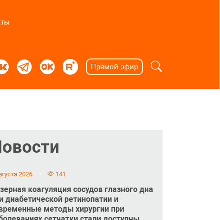
кты
Прямой эфир
Новости
вгуста 2026
141
зерная коагуляция сосудов глазного дна
и диабетической ретинопатии и
временные методы хирургии при
болеваниях сетчатки стали доступны