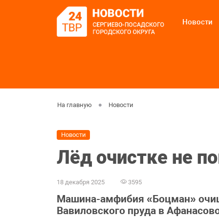
Новости
На главную
Новости
Новости
Лёд очистке не п
18 декабря 2025
3595
Машина-амфибия «Боцман» очищ
Вавиловского пруда в Афанасово