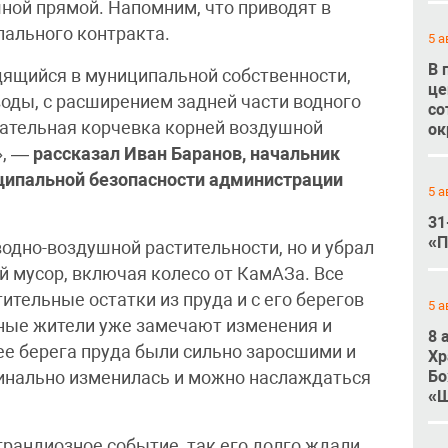
ной прямой. Напомним, что приводят в
пального контракта.
5 а
В 
одящийся в муниципальной собственности,
це
 воды, с расширением задней части водного
со
чательная корчевка корней воздушной
ок
», —
рассказал Иван Баранов, начальник
ципальной безопасности администрации
5 а
31
«П
водно-воздушной растительности, но и убрал
й мусор, включая колесо от КамАЗа. Все
ительные остатки из пруда и с его берегов
5 а
тные жители уже замечают изменения и
8 
ее берега пруда были сильно заросшими и
Хр
Бо
динально изменилась и можно наслаждаться
«Ш
 грандиозное событие, так его долго ждали.