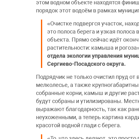
этом водном объекте находятся финиш
порядок этот водоём в рамках муници
«Очистке подвергся участок, нах
это полоса берега и узкая полоса
объекта. Прямо сейчас идёт окон
растительности: камыша и рогоза
отдела экологии управления муни
Сергиево-Посадского округа.
Подрядчик не только очистил пруд от 
мелколесье, а также крупногабаритны
собранные корни, камыш и другие раст
будут собраны и утилизированы. Мес
выражают благодарность, так как ран
неухоженными, а теперь картина кар
красотой водной глади с берега.
«То, что здесь делают, это просто