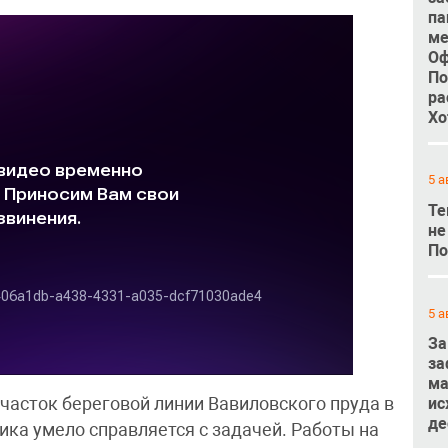
па
ме
Оф
По
ра
Хо
5 а
Те
не
По
5 а
За
за
ма
ис
асток береговой линии Вавиловского пруда в
де
ика умело справляется с задачей. Работы на