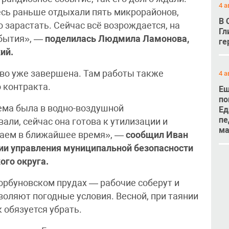
4 а
есь раньше отдыхали пять микрорайонов,
В 
о зарастать. Сейчас всё возрождается, на
Гл
обытия», —
поделилась Людмила Ламонова,
ге
ий.
ово уже завершена. Там работы также
4 а
 контракта.
Ещ
по
ема была в водно-воздушной
Ед
пе
али, сейчас она готова к утилизации и
м
лаем в ближайшее время», —
сообщил Иван
гии управления муниципальной безопасности
го округа.
орбуновском прудах — рабочие соберут и
воляют погодные условия. Весной, при таянии
 обязуется убрать.