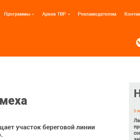
Программы
Архив ТВР
Рекламодателям
Конта
омеха
5 а
Ла
ает участок береговой линии
пр
со
.
за