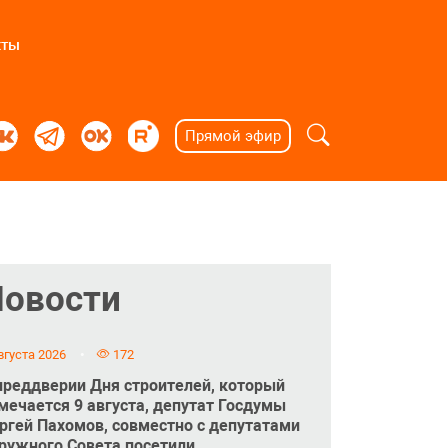
кты
Прямой эфир
Новости
вгуста 2026
172
преддверии Дня строителей, который
мечается 9 августа, депутат Госдумы
ргей Пахомов, совместно с депутатами
ружного Совета посетили