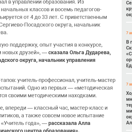
ал в управлении образования. Из
Се
кр
 начальных классов и восемь педагогов-
ок
ируется от 4 до 33 лет. С приветственным
Сергиево-Посадского округа, начальник
ва.
7 а
В 
ую поддержку, опыт участия в конкурсе,
Ск
и новых друзей», —
сказала Ольга Дударева,
«С
ор
дского округа, начальник управления
Ед
этапов: учитель-профессионал, учитель-мастер
7 а
 испытаний. Одно из первых — «методическая
Хо
ятся своими методическими находками.
мн
те
е, впереди — классный час, мастер-класс и
ми
литиков, а также совсем новое испытание
ок
Ал
 «Учитель года», —
рассказала Алла
ического центра образования».