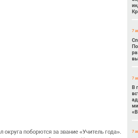
ин
Кр
7 а
Сп
По
ра
вы
7 а
В 
вс
ад
ми
«В
 округа поборются за звание «Учитель года».
7 а