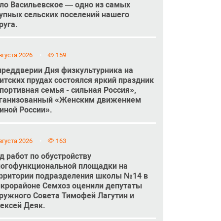
ло Васильевское — одно из самых
упных сельских поселений нашего
руга.
вгуста 2026
159
преддверии Дня физкультурника на
итских прудах состоялся яркий праздник
портивная семья - сильная Россия»,
ганизованный «Женским движением
иной России».
вгуста 2026
163
д работ по обустройству
огофункциональной площадки на
рритории подразделения школы №14 в
крорайоне Семхоз оценили депутаты
ружного Совета Тимофей Лагутин и
ексей Деяк.