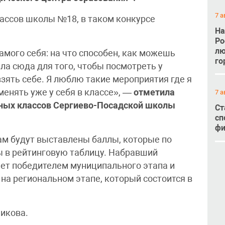
7 а
ассов школы №18, в таком конкурсе
На
Ро
лю
амого себя: на что способен, как можешь
го
ла сюда для того, чтобы посмотреть у
взять себе. Я люблю такие мероприятия где я
менять уже у себя в классе», —
отметила
7 а
ьных классов Сергиево-Посадской школы
Ст
сп
фи
ам будут выставлены баллы, которые по
ы в рейтинговую таблицу. Набравший
ет победителем муниципального этапа и
на региональном этапе, который состоится в
никова.