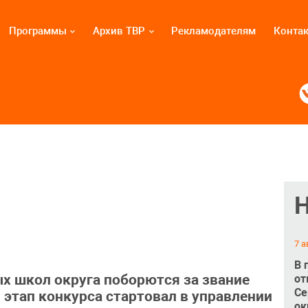
Программы
Архив ТВР
Рекламодателям
Конта
6
7 а
В 
х школ округа поборются за звание
от
Се
этап конкурса стартовал в управлении
ок