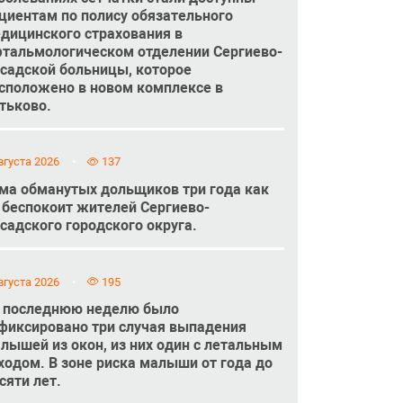
циентам по полису обязательного
дицинского страхования в
тальмологическом отделении Сергиево-
садской больницы, которое
сположено в новом комплексе в
тьково.
вгуста 2026
137
ма обманутых дольщиков три года как
 беспокоит жителей Сергиево-
садского городского округа.
вгуста 2026
195
 последнюю неделю было
фиксировано три случая выпадения
лышей из окон, из них один с летальным
ходом. В зоне риска малыши от года до
сяти лет.