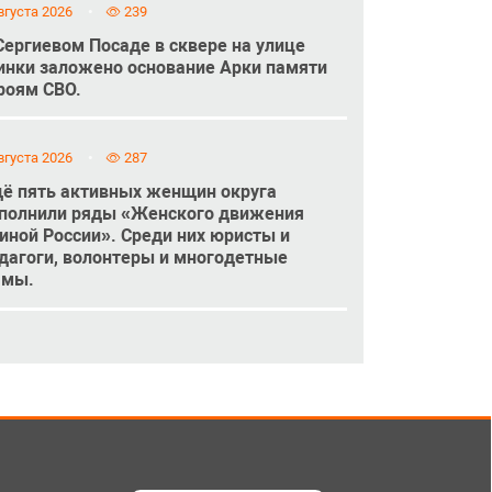
вгуста 2026
239
Сергиевом Посаде в сквере на улице
инки заложено основание Арки памяти
роям СВО.
вгуста 2026
287
ё пять активных женщин округа
полнили ряды «Женского движения
иной России». Среди них юристы и
дагоги, волонтеры и многодетные
амы.