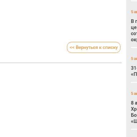
5 а
В 
це
со
ок
<< Вернуться к списку
5 а
31
«П
5 а
8 
Хр
Бо
«Ш