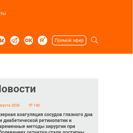
кты
Прямой эфир
Новости
вгуста 2026
140
зерная коагуляция сосудов глазного дна
и диабетической ретинопатии и
временные методы хирургии при
болеваниях сетчатки стали доступны