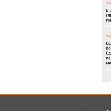
4 а
В 
Гл
ге
4 а
Ещ
по
Ед
пе
м