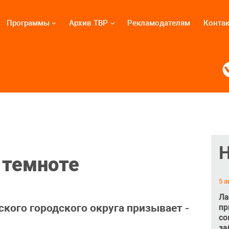
Программы
Архив ТВР
Рекламодателям
Конта
 темноте
5 а
Ла
кого городского округа призывает -
пр
со
за