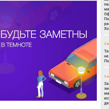
па
ме
Оф
По
ра
Хо
5 а
Те
не
По
5 а
За
за
ма
ис
де