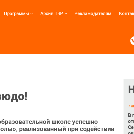
Программы
Архив ТВР
Рекламодателям
Конта
зюдо!
7 а
В 
образовательной школе успешно
от
Се
олы», реализованный при содействии
ок