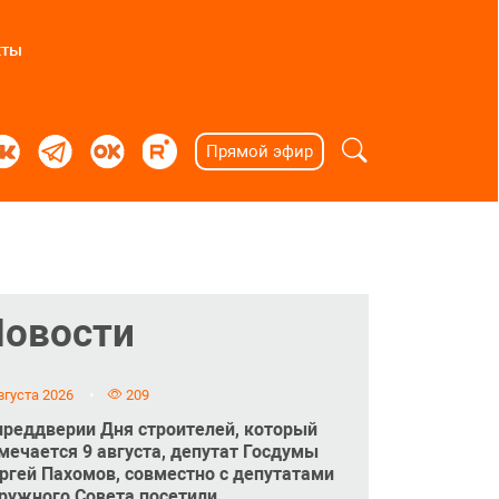
кты
Прямой эфир
Новости
вгуста 2026
209
преддверии Дня строителей, который
мечается 9 августа, депутат Госдумы
ргей Пахомов, совместно с депутатами
ружного Совета посетили