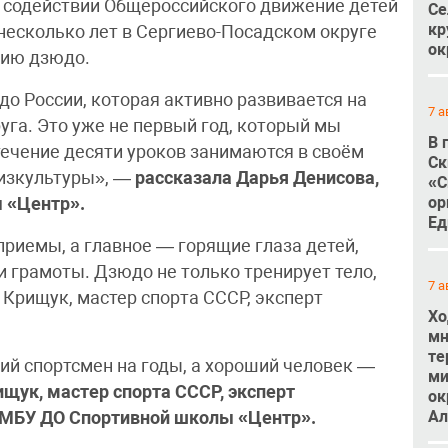
 содействии Общероссийского движение детей
Се
кр
есколько лет в Сергиево-Посадском округе
ок
нию дзюдо.
о России, которая активно развивается на
7 а
уга. Это уже не первый год, который мы
В 
течение десяти уроков занимаются в своём
Ск
изкультуры», —
рассказала Дарья Денисова,
«С
ор
 «Центр».
Ед
риемы, а главное — горящие глаза детей,
 грамоты. Дзюдо не только тренирует тело,
7 а
 Крищук, мастер спорта СССР, эксперт
Хо
мн
те
ий спортсмен на годы, а хороший человек —
ми
щук, мастер спорта СССР, эксперт
ок
Ал
 МБУ ДО Спортивной школы «Центр».