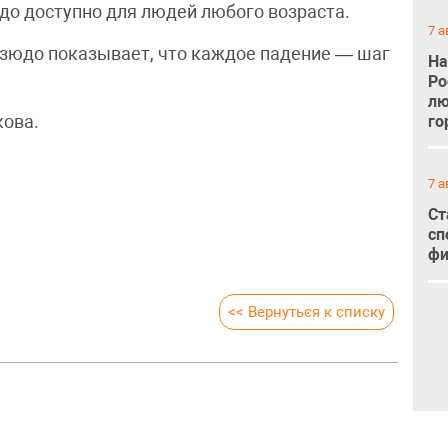
до доступно для людей любого возраста.
7 а
дзюдо показывает, что каждое падение — шаг
На
Ро
лю
го
кова.
7 а
Ст
сп
фи
<< Вернуться к списку