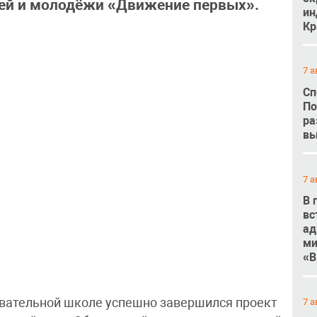
ей и молодёжи «Движение первых».
ин
Кр
7 а
Сп
По
ра
вы
7 а
В 
вс
ад
ми
«В
вательной школе успешно завершился проект
7 а