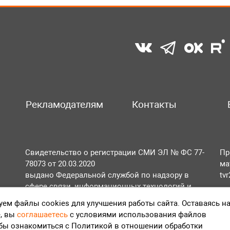
Рекламодателям
Контакты
Свидетельство о регистрации СМИ ЭЛ № ФС 77-
Пр
78073 от 20.03.2020
ма
выдано Федеральной службой по надзору в
tv
сфере связи, информационных технологий и
По
массовых коммуникаций (Роскомнадзор).
ем файлы cookies для улучшения работы сайта. Оставаясь н
Те
, вы
соглашаетесь
с условиями использования файлов
Положение об обработке персональных данных
обы ознакомиться с Политикой в отношении обработки