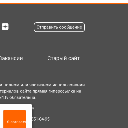
Отправить сообщение
Вакансии
Старый сайт
и полном или частичном использовании
териалов сайта прямая гиперссылка на
r24.tv обязательна.
чта:
info@tvr24.tv
а
лефон: +7 (496) 551-04-95
Я согласен