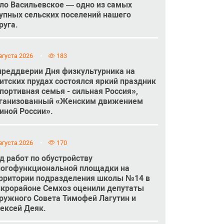
ло Васильевское — одно из самых
упных сельских поселений нашего
руга.
вгуста 2026
183
преддверии Дня физкультурника на
итских прудах состоялся яркий праздник
портивная семья - сильная Россия»,
ганизованный «Женским движением
иной России».
вгуста 2026
170
д работ по обустройству
огофункциональной площадки на
рритории подразделения школы №14 в
крорайоне Семхоз оценили депутаты
ружного Совета Тимофей Лагутин и
ексей Деяк.