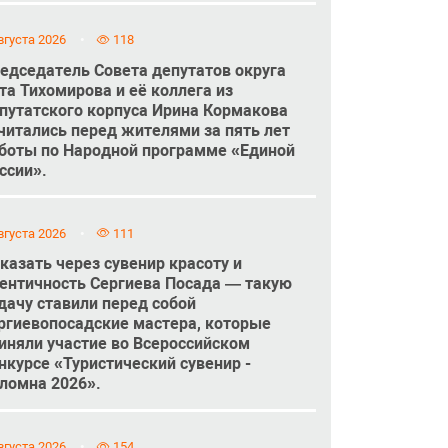
вгуста 2026
118
едседатель Совета депутатов округа
та Тихомирова и её коллега из
путатского корпуса Ирина Кормакова
читались перед жителями за пять лет
боты по Народной программе «Единой
ссии».
вгуста 2026
111
казать через сувенир красоту и
ентичность Сергиева Посада — такую
дачу ставили перед собой
ргиевопосадские мастера, которые
иняли участие во Всероссийском
нкурсе «Туристический сувенир -
ломна 2026».
вгуста 2026
154