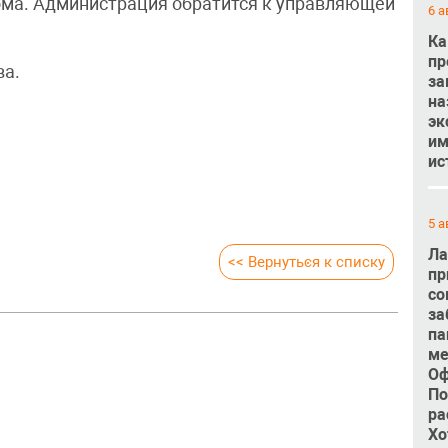
ома. Администрация обратится к управляющей
6 а
Ка
пр
ва.
за
на
эк
им
ис
5 а
Ла
<< Вернуться к списку
пр
со
за
па
ме
Оф
По
ра
Хо