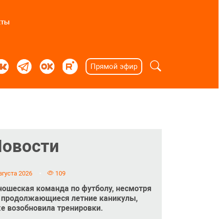
кты
Прямой эфир
Новости
вгуста 2026
109
ошеская команда по футболу, несмотря
 продолжающиеся летние каникулы,
е возобновила тренировки.