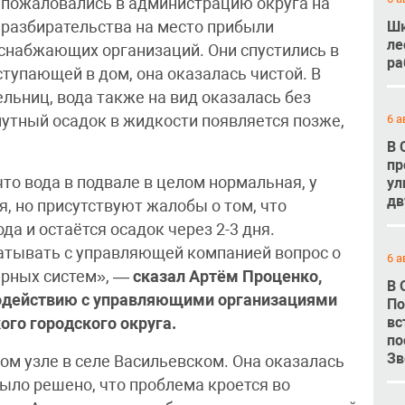
 пожаловались в администрацию округа на
Шк
 разбирательства на место прибыли
ле
снабжающих организаций. Они спустились в
ра
ступающей в дом, она оказалась чистой. В
ельниц, вода также на вид оказалась без
6 а
мутный осадок в жидкости появляется позже,
В 
пр
то вода в подвале в целом нормальная, у
ул
дв
, но присутствуют жалобы о том, что
а и остаётся осадок через 2-3 дня.
атывать с управляющей компанией вопрос о
6 а
ерных систем», —
сказал Артём Проценко,
В 
модействию с управляющими организациями
По
вс
го городского округа.
по
Зв
ом узле в селе Васильевском. Она оказалась
 Было решено, что проблема кроется во