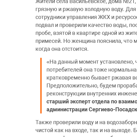
Жители села Васильевское, дома №21,
грязную и ржавую холодную воду. Для
сотрудники управления ЖКХ и ресурсо
подвал и проверили качество воды, по
пробе, взятой в квартире одной из жит
примесей. Но женщина пояснила, что 
когда она отстоится.
«На данный момент установлено, ч
потребителей она тоже нормальная
кратковременно бывает ржавая вод
Предположительно, будем прораб
реконструкции внутренних инжен
старший эксперт отдела по взаи
администрации Сергиево-Посадско
Также проверили воду и на водозаборн
чистой как на входе, так и на выходе.