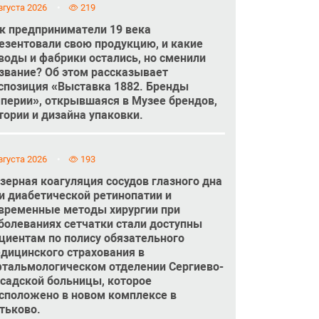
вгуста 2026
219
к предприниматели 19 века
езентовали свою продукцию, и какие
воды и фабрики остались, но сменили
звание? Об этом рассказывает
спозиция «Выставка 1882. Бренды
перии», открывшаяся в Музее брендов,
тории и дизайна упаковки.
вгуста 2026
193
зерная коагуляция сосудов глазного дна
и диабетической ретинопатии и
временные методы хирургии при
болеваниях сетчатки стали доступны
циентам по полису обязательного
дицинского страхования в
тальмологическом отделении Сергиево-
садской больницы, которое
сположено в новом комплексе в
тьково.