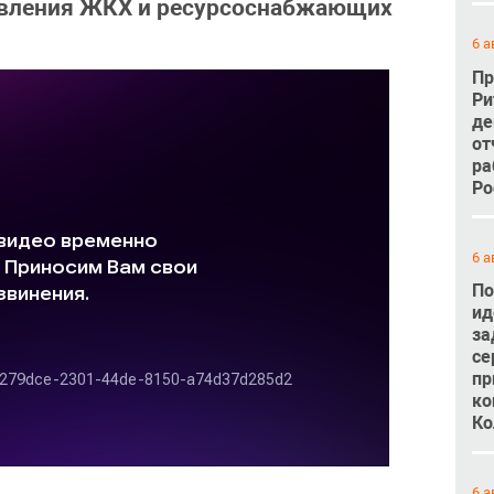
авления ЖКХ и ресурсоснабжающих
6 а
Пр
Ри
де
от
ра
Ро
6 а
По
ид
за
се
пр
ко
Ко
6 а