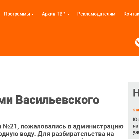
Программы
Архив ТВР
Рекламодателям
Конта
ми Васильевского
6 а
Юн
а №21, пожаловались в администрацию
на
уж
одную воду. Для разбирательства на