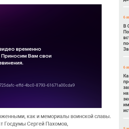
6 а
В 
По
вс
по
Зв
6 а
Ка
пр
за
на
эк
им
ис
женными, как и мемориалы воинской славы.
ат Госдумы Сергей Пахомов,
5 а