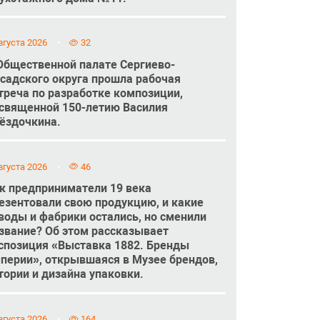
вгуста 2026
32
Общественной палате Сергиево-
садского округа прошла рабочая
треча по разработке композиции,
священной 150-летию Василия
ёздочкина.
вгуста 2026
46
к предприниматели 19 века
езентовали свою продукцию, и какие
воды и фабрики остались, но сменили
звание? Об этом рассказывает
спозиция «Выставка 1882. Бренды
перии», открывшаяся в Музее брендов,
тории и дизайна упаковки.
вгуста 2026
164