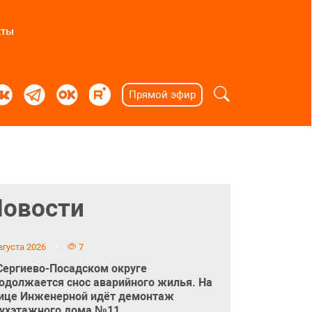
кты
Прямой эфир
Новости
вгуста 2026
7
Сергиево-Посадском округе
одолжается снос аварийного жилья. На
ице Инженерной идёт демонтаж
ухэтажного дома №11.