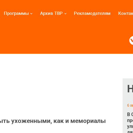
Программы
Архив ТВР
Рекламодателям
Конта
6 а
В 
ыть ухоженными, как и мемориалы
пр
ул
дв