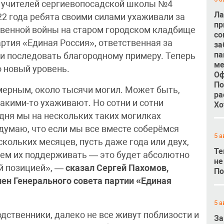
и учителей сергиевопосадской школы №4
Ла
22 года ребята своими силами ухаживали за
пр
твенной войны на старом городском кладбище
со
ртия «Единая Россия», ответственная за
за
па
и последовать благородному примеру. Теперь
ме
 новый уровень.
Оф
По
ерным, около тысячи могил. Может быть,
ра
какими-то ухаживают. Но сотни и сотни
Хо
одня мы на нескольких таких могилках
 думаю, что если мы все вместе соберёмся
5 а
скольких месяцев, пусть даже года или двух,
Те
удем их поддерживать — это будет абсолютно
не
й позицией», —
сказал Сергей Пахомов,
По
лен Генерального совета партии «Единая
5 а
дственники, далеко не все живут поблизости и
За