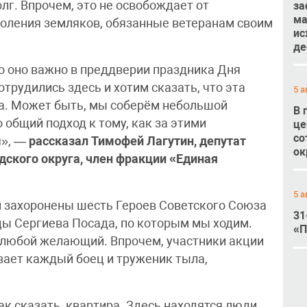
лг. Впрочем, это не освобождает от
за
ма
коления земляков, обязанные ветеранам своим
ис
де
но оно важно в преддверии праздника Дня
трудились здесь и хотим сказать, что эта
5 а
а. Может быть, мы соберём небольшой
В 
 общий подход к тому, как за этими
це
со
я», —
рассказал Тимофей Лагутин, депутат
ок
дского округа, член фракции «Единая
5 а
и захоронены шесть Героев Советского Союза
31
цы Сергиева Посада, по которым мы ходим.
«П
 любой желающий. Впрочем, участники акции
вает каждый боец и труженик тыла,
к сказать, квартира. Здесь находятся люди,