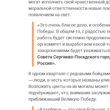
могут исполнить свой нравственный до
моральной ответственности новые по
появлением на свет.
«Это очень благое дело, и особен
Победы. В общем-то, с радостью по
работа будет системно продолжен
оргкомитет и выработаем какой-то
захоронениями будет ухаживатьс
Совета Сергиево-Посадского горо
Россия».
В одном квартале с рядовыми бойцам
— люди, в честь которых названы ули
Возложить цветы на их могилы может
подчёркивают, что, внимания заслужи
приближавший Великую Победу.
«Кладбище — это одна большая, та