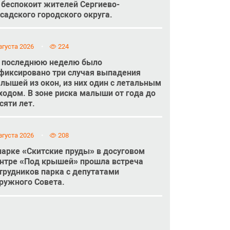
 беспокоит жителей Сергиево-
садского городского округа.
вгуста 2026
224
 последнюю неделю было
фиксировано три случая выпадения
лышей из окон, из них один с летальным
ходом. В зоне риска малыши от года до
сяти лет.
вгуста 2026
208
парке «Скитские пруды» в досуговом
нтре «Под крышей» прошла встреча
трудников парка с депутатами
ружного Совета.