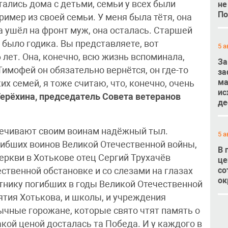
ались дома с детьми, семьи у всех были
не
По
ример из своей семьи. У меня была тётя, она
 ушёл на фронт муж, она осталась. Старшей
 было годика. Вы представляете, вот
5 а
 лет. Она, конечно, всю жизнь вспоминала,
За
Тимофей он обязательно вернётся, он где-то
за
ма
ких семей, я тоже считаю, что, конечно, очень
ис
ерёхина, председатель Совета ветеранов
де
печивают своим воинам надёжный тыл.
5 а
ибших воинов Великой Отечественной войны,
В 
еркви в Хотькове отец Сергий Трухачёв
це
со
ственной обстановке и со слезами на глазах
ок
тнику погибших в годы Великой Отечественной
ятия Хотькова, и школы, и учреждения
ычные горожане, которые свято чтят память о
кой ценой досталась та Победа. И у каждого в