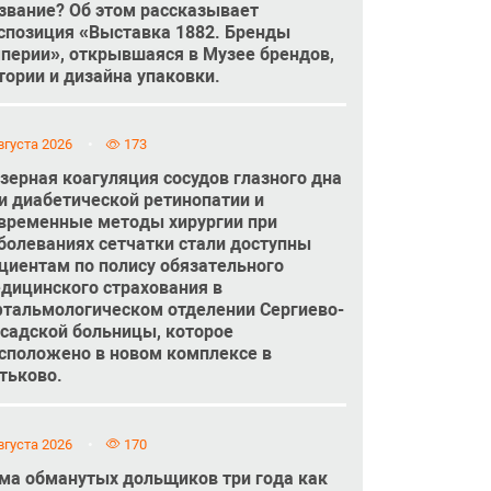
звание? Об этом рассказывает
спозиция «Выставка 1882. Бренды
перии», открывшаяся в Музее брендов,
тории и дизайна упаковки.
вгуста 2026
173
зерная коагуляция сосудов глазного дна
и диабетической ретинопатии и
временные методы хирургии при
болеваниях сетчатки стали доступны
циентам по полису обязательного
дицинского страхования в
тальмологическом отделении Сергиево-
садской больницы, которое
сположено в новом комплексе в
тьково.
вгуста 2026
170
ма обманутых дольщиков три года как