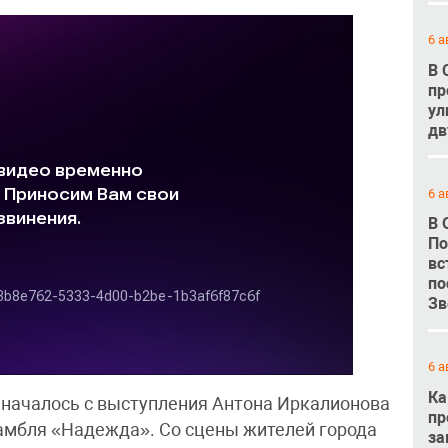
6 а
В 
пр
ул
дв
6 а
В 
По
вс
по
Зв
6 а
Ка
 началось с выступления Антона Иркалионова
пр
амбля «Надежда». Со сцены жителей города
за