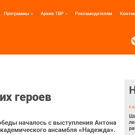
Программы
Архив ТВР
Рекламодателям
Конта
их героев
6 а
Шк
обеды началось с выступления Антона
ле
ра
академического ансамбля «Надежда».