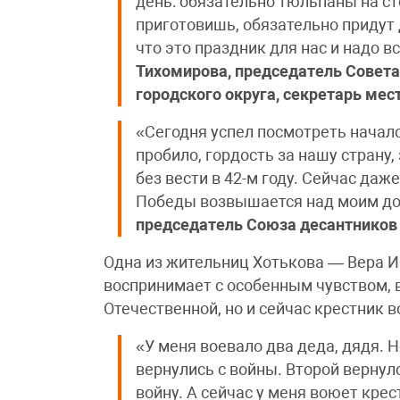
день: обязательно тюльпаны на ст
приготовишь, обязательно придут д
что это праздник для нас и надо в
Тихомирова, председатель Совета
городского округа, секретарь мес
«Сегодня успел посмотреть начало
пробило, гордость за нашу страну
без вести в 42-м году. Сейчас даж
Победы возвышается над моим д
председатель Союза десантников 
Одна из жительниц Хотькова — Вера 
воспринимает с особенным чувством, в
Отечественной, но и сейчас крестник в
«У меня воевало два деда, дядя. 
вернулись с войны. Второй вернулс
войну. А сейчас у меня воюет кре