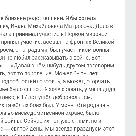
е близкие родственники. Я бы хотела
ушку, Ивана Михайловича Матросова. Дело в
ачала принимал участие в Первой мировой
н принял участие, воевал на фронтах Великой
роем, с наградами, был участником войны.
Он не любил рассказывать о войне. Вот:
» — «Давай о чём-нибудь другом поговорим
ь, вот то поколение. Может быть, лет
 подробностей говорить, а может, огорчать
емье было свято... Я хочу сказать, у меня дядя
танке, в 17 лет ушёл добровольцем,
их тяжёлых боях был. У меня тётя родная в
ала во вневедомственной охране, была
 войны. Сейчас их нет уже с нами, но и
ас — святой день. Мы всегда празднуем этот