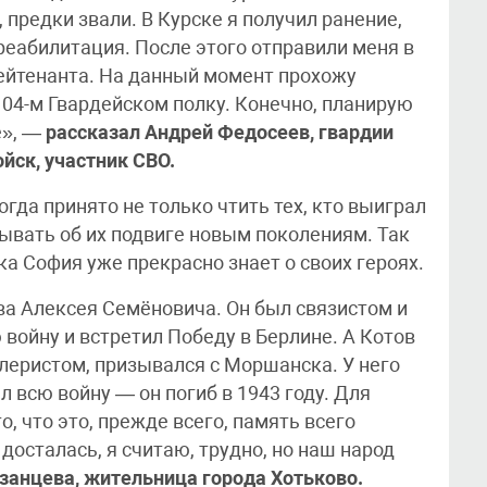
, предки звали. В Курске я получил ранение,
 реабилитация. После этого отправили меня в
лейтенанта. На данный момент прохожу
104-м Гвардейском полку. Конечно, планирую
е», —
рассказал Андрей Федосеев, гвардии
йск, участник СВО.
да принято не только чтить тех, кто выиграл
зывать об их подвиге новым поколениям. Так
ка София уже прекрасно знает о своих героях.
ва Алексея Семёновича. Он был связистом и
 войну и встретил Победу в Берлине. А Котов
леристом, призывался с Моршанска. У него
л всю войну — он погиб в 1943 году. Для
о, что это, прежде всего, память всего
досталась, я считаю, трудно, но наш народ
занцева, жительница города Хотьково.