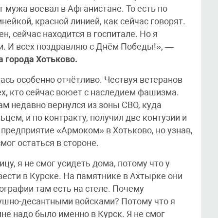
т мужа воевал в Афганистане. То есть по
нейкой, красной линией, как сейчас говорят.
н, сейчас находится в госпитале. Но я
и. И всех поздравляю с Днём Победы!», —
а города Хотьково.
ась особенно отчётливо. Чествуя ветеранов
х, кто сейчас воюет с наследием фашизма.
ам недавно вернулся из зоны СВО, куда
цем, и по контракту, получил две контузии и
 предприятие «Армоком» в Хотьково, но узнав,
мог остаться в стороне.
цу, я не смог усидеть дома, потому что у
вести в Курске. На памятнике в Ахтырке они
ографии там есть на стеле. Почему
ушно-десантными войсками? Потому что я
 мне надо было именно в Курск. Я не смог