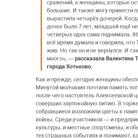
сражений, а женщины, которые ост
большие. И также могу привести п
вырастила четырёх дочерей. Когда
дочке было 7 лет, младшей ещё не
четверых одна сама поднимала. 86
всё время думала и говорила, что 
жив. Но так он и не вернулся. И та
много», —
рассказала Валентина Т
города Хотьково.
Как и прежде, сегодня женщины обес
Минутой молчания почтили память пог
после чего настоятель Алексеевской ц
совершил заупокойную литию. В торже
собравшиеся возложили цветы к памя
войны. Среди участников — и предпри
культуры, и местные спортсмены, и об
тех страшных событиях и понимают, ка