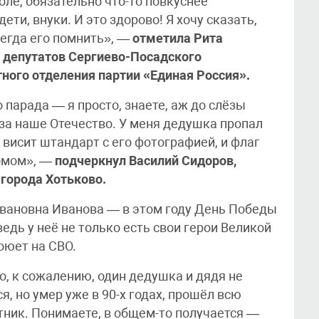
оле, обязательно что-то повкуснее
ети, внуки. И это здорово! Я хочу сказать,
сегда его помнить», —
отметила Рита
 депутатов Сергиево-Посадского
тного отделения партии «Единая Россия».
 парада — я просто, знаете, аж до слёзы
, за наше Отечество. У меня дедушка пропал
е висит штандарт с его фотографией, и флаг
омом», —
подчеркнул Василий Сидоров,
города Хотьково.
Ивановна Иванова — в этом году День Победы
едь у неё не только есть свои герои Великой
оюет на СВО.
Но, к сожалению, один дедушка и дядя не
я, но умер уже в 90-х годах, прошёл всю
стник. Понимаете, в общем-то получается —