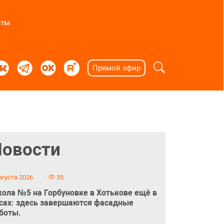
кты
Прямой эфир
Новости
вгуста 2026
35
ола №5 на Горбуновке в Хотькове ещё в
сах: здесь завершаются фасадные
боты.