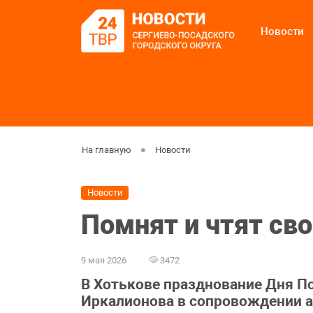
Новости
На главную
Новости
Новости
Помнят и чтят сво
9 мая 2026
3472
В Хотькове празднование Дня П
Иркалионова в сопровождении 