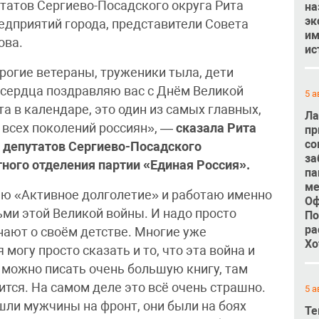
татов Сергиево-Посадского округа Рита
на
эк
едприятий города, представители Совета
им
ова.
ис
огие ветераны, труженики тыла, дети
о сердца поздравляю вас с Днём Великой
5 а
а в календаре, это один из самых главных,
Ла
всех поколений россиян», —
сказала Рита
пр
со
 депутатов Сергиево-Посадского
за
тного отделения партии «Единая Россия».
па
ме
яю «Активное долголетие» и работаю именно
Оф
ми этой Великой войны. И надо просто
По
ра
нают о своём детстве. Многие уже
Хо
 могу просто сказать и то, что эта война и
 можно писать очень большую книгу, там
ится. На самом деле это всё очень страшно.
5 а
ушли мужчины на фронт, они были на боях
Те