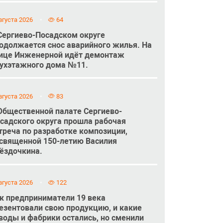
вгуста 2026
64
Сергиево-Посадском округе
одолжается снос аварийного жилья. На
ице Инженерной идёт демонтаж
ухэтажного дома №11.
вгуста 2026
83
Общественной палате Сергиево-
садского округа прошла рабочая
треча по разработке композиции,
священной 150-летию Василия
ёздочкина.
вгуста 2026
122
к предприниматели 19 века
езентовали свою продукцию, и какие
воды и фабрики остались, но сменили