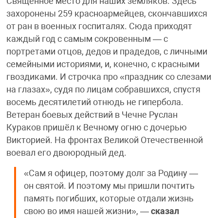
Священное место для наших земляков. Здесь
захоронены 259 красноармейцев, скончавшихся
от ран в военных госпиталях. Сюда приходят
каждый год с самым сокровенным — с
портретами отцов, дедов и прадедов, с личными
семейными историями, и, конечно, с красными
гвоздиками. И строчка про «праздник со слезами
на глазах», судя по лицам собравшихся, спустя
восемь десятилетий отнюдь не гипербола.
Ветеран боевых действий в Чечне Руслан
Кураков пришёл к Вечному огню с дочерью
Викторией. На фронтах Великой Отечественной
воевал его двоюродный дед.
«Сам я офицер, поэтому долг за Родину —
он святой. И поэтому мы пришли почтить
память погибших, которые отдали жизнь
свою во имя нашей жизни», —
сказал