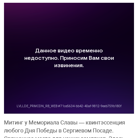
Митинг у Мемориала Славы — квинтэссенция
любого Дня Победы в Сергиевом Посаде.