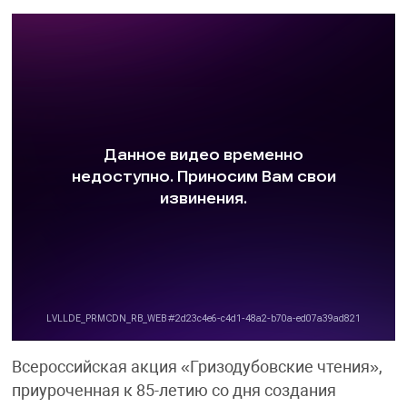
Всероссийская акция «Гризодубовские чтения»,
приуроченная к 85-летию со дня создания