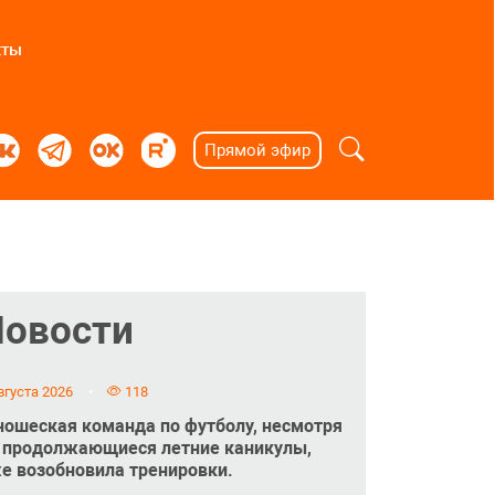
кты
Прямой эфир
Новости
вгуста 2026
118
ошеская команда по футболу, несмотря
 продолжающиеся летние каникулы,
е возобновила тренировки.