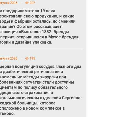
вгуста 2026
227
к предприниматели 19 века
езентовали свою продукцию, и какие
воды и фабрики остались, но сменили
звание? Об этом рассказывает
спозиция «Выставка 1882. Бренды
перии», открывшаяся в Музее брендов,
тории и дизайна упаковки.
вгуста 2026
195
зерная коагуляция сосудов глазного дна
и диабетической ретинопатии и
временные методы хирургии при
болеваниях сетчатки стали доступны
циентам по полису обязательного
дицинского страхования в
тальмологическом отделении Сергиево-
садской больницы, которое
сположено в новом комплексе в
тьково.