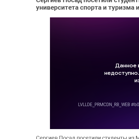
Сергиев Посад посетили студен
университета спорта и туризма 
Сергиев Посад посетили студенты из 