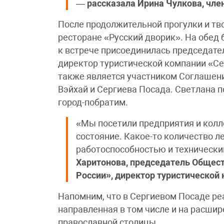
—
рассказала Ирина Чулкова, чле
После продолжительной прогулки и тво
ресторане «Русский дворик». На обед б
к встрече присоединилась председате
директор туристической компании «Се
также является участником Соглашен
Вэйхай и Сергиева Посада. Светлана 
город-побратим.
«Мы посетили предприятия и колл
состояние. Какое-то количество л
работоспособностью и техническ
Харитонова, председатель Общес
России», директор туристической
Напомним, что в Сергиевом Посаде реа
направленная в том числе и на расши
православной столицы.