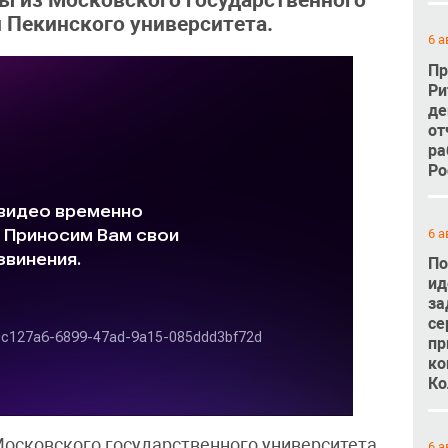
ты из Московского государственного
и Пекинского университета.
6 а
Пр
Ри
де
от
ра
Ро
6 а
По
ид
за
се
пр
ко
Ко
Московского государственного университета
6 а