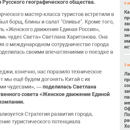
н Русского географического общества.
6 а
Ка
рческого мастер-класса туристов встретили в
пр
ыл борщ, блины и салат "Оливье". Кроме того,
за
ль «Женского движения Единая Россия»,
на
эк
мь чудес Света» Светлана Харитонова. Она
им
ия о международном сотрудничестве города
ис
поделилась своими впечатлениями о поездке в
5 а
еджи, конечно, нас поразило техническое
Ла
ет мы ещё будем догонять Китай с их
пр
со
ими чудесами», —
поделилась Светлана
за
твенного совета «Женское движение Единой
па
 компании.
ме
Оф
лизуется Стратегия развития города,
По
ра
рение туристического потенциала
Хо