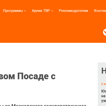
Программы
Архив ТВР
Рекламодателям
Конта
вом Посаде с
6 а
Юн
на
уж