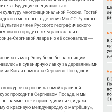
ситета. Будущие специалисты с
Шк
и культуру многонациональной России. Гостей
ле
ра
адского местного отделения МосОО Русского
Шульгин и член Русского географического
гулки по городу гостям рассказали о
6 а
оице-Сергиевой лавре и о её основателе —
В 
пр
ул
дв
 расписать матрёшку было бы настоящим
равились в сувенирную лавку за деревянными
ям из Китая помогала Сергиево-Посадская
6 а
В 
По
в конкурсе на роспись самой красивой
вс
по
курс проходит в Сергиевом Посаде, и мы
Зв
программы тоже присоединиться, и даже
самую красивую международную матрёшку»,