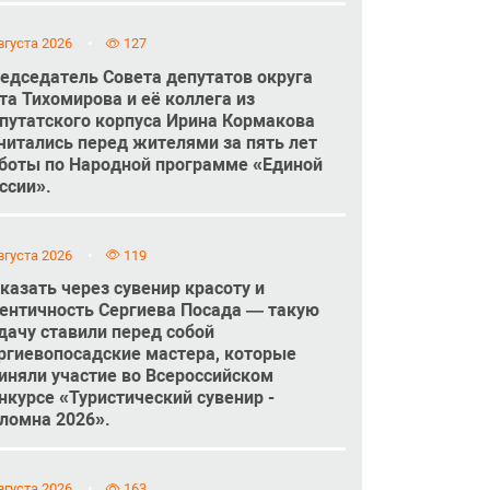
вгуста 2026
127
едседатель Совета депутатов округа
та Тихомирова и её коллега из
путатского корпуса Ирина Кормакова
читались перед жителями за пять лет
боты по Народной программе «Единой
ссии».
вгуста 2026
119
казать через сувенир красоту и
ентичность Сергиева Посада — такую
дачу ставили перед собой
ргиевопосадские мастера, которые
иняли участие во Всероссийском
нкурсе «Туристический сувенир -
ломна 2026».
вгуста 2026
163